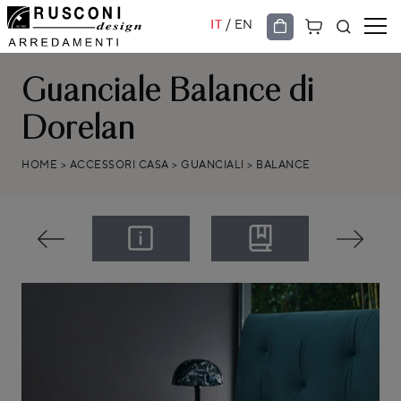
/
IT
EN
Guanciale Balance di
Dorelan
HOME
>
ACCESSORI CASA
>
GUANCIALI
>
BALANCE