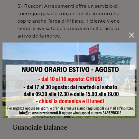
Sì, Rusconi Arredamenti offre un servizio di
consegna gestito con personale interno che
copre anche l'area di Milano. Il cliente viene
sempre avvisato con preavviso sull'orario di
arrivo della merce.
Quali opzioni di pagamento e garanzia sono
previste per l'acquisto dei guanciali Dorelan?
Offriamo diverse formule di pagamento
rateizzate per facilitare l'acquisto. Inoltre, è
possibile richiedere un'estensione di garanzia
oltre il periodo legale per una maggiore
tranquillità.
SCHEDA TECNICA
Guanciale Balance