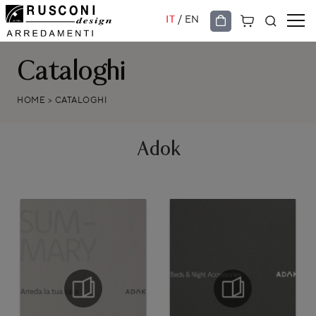
/
IT
EN
Cataloghi
HOME
>
CATALOGHI
Adok