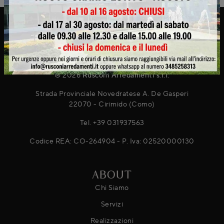
® 2026
Rusconi Arredamenti s.r.l.
Strada Provinciale Novedratese A. De Gasperi
22070 - Cirimido (Como)
Tel.
+39 031937563
Codice REA: CO-264904 - P. Iva: 02520000130
ABOUT
Chi Siamo
Servizi
Realizzazioni