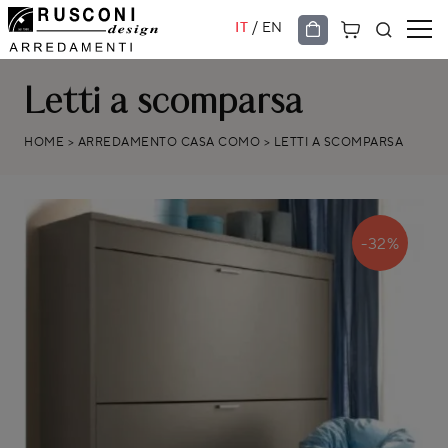
/
IT
EN
Letti a scomparsa
HOME
>
ARREDAMENTO CASA COMO
>
LETTI A SCOMPARSA
-32%