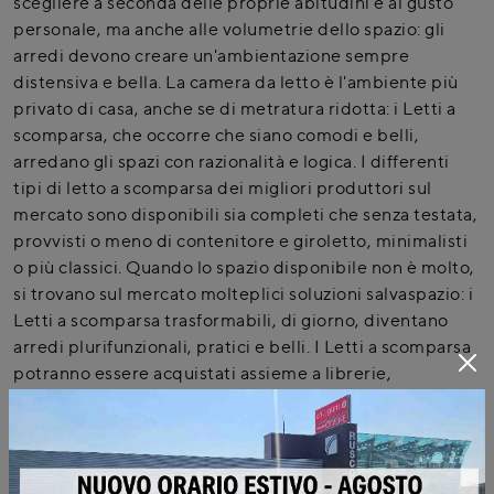
scegliere a seconda delle proprie abitudini e al gusto
personale, ma anche alle volumetrie dello spazio: gli
arredi devono creare un'ambientazione sempre
distensiva e bella. La camera da letto è l'ambiente più
privato di casa, anche se di metratura ridotta: i Letti a
scomparsa, che occorre che siano comodi e belli,
arredano gli spazi con razionalità e logica. I differenti
tipi di letto a scomparsa dei migliori produttori sul
mercato sono disponibili sia completi che senza testata,
provvisti o meno di contenitore e giroletto, minimalisti
o più classici. Quando lo spazio disponibile non è molto,
si trovano sul mercato molteplici soluzioni salvaspazio: i
Letti a scomparsa trasformabili, di giorno, diventano
arredi plurifunzionali, pratici e belli. I Letti a scomparsa
potranno essere acquistati assieme a librerie,
armadiature, comodini, comò e settimanali abbinati,
oppure potremo scegliere di affiancare elementi
accessori in voluto contrasto tra loro.