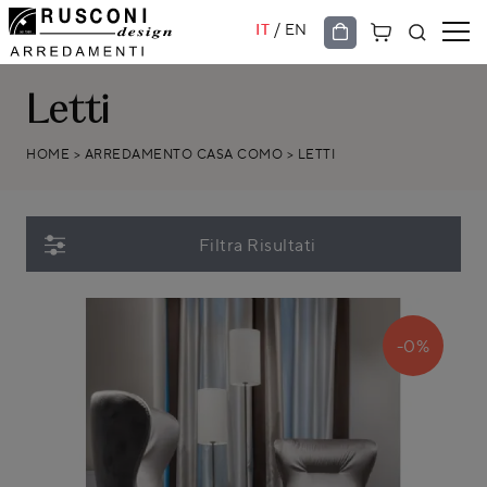
/
IT
EN
Letti
HOME
>
ARREDAMENTO CASA COMO
>
LETTI
Filtra Risultati
-0%