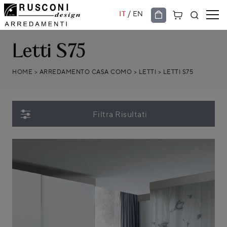
/
IT
EN
Letti S75
HOME
>
ARREDAMENTO CASA COMO
>
LETTI
>
LETTI S75
Filtra Risultati