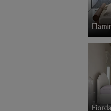
Flami
Fiorda