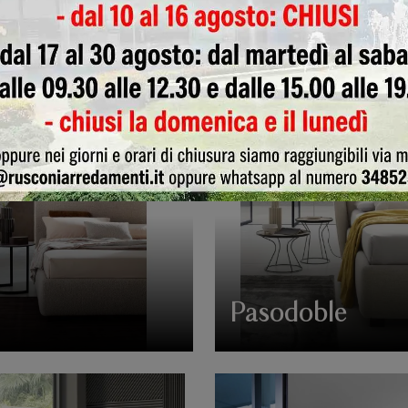
d
Break
Pasodoble