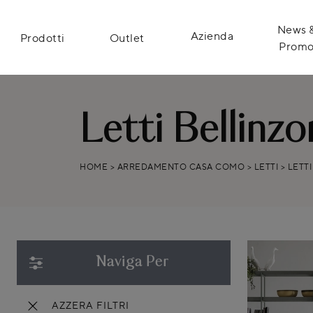
News 
Azienda
Prodotti
Outlet
Prom
Letti Bellinz
HOME
>
ARREDAMENTO CASA COMO
>
LETTI
>
LETT
Naviga Per
AZZERA FILTRI