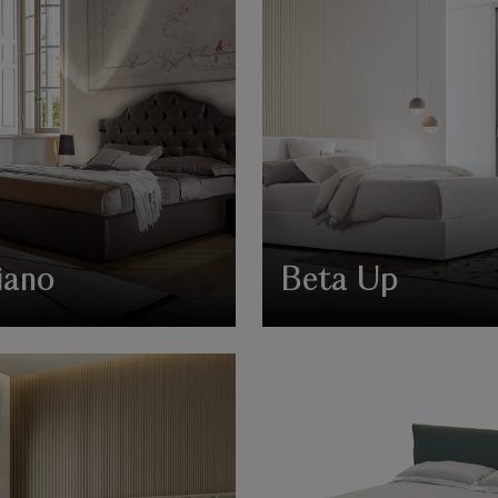
iano
Beta Up