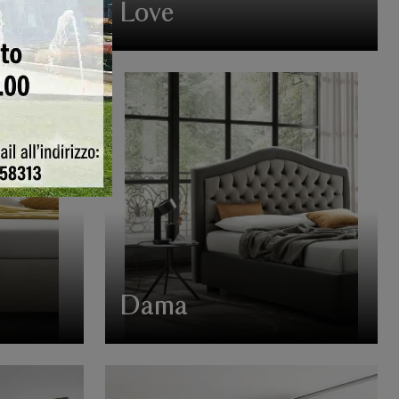
Love
Dama