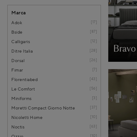
Marca
17
Adok
87
Bside
12
Calligaris
Bravo
28
Ditre Italia
26
Dorsal
7
Fimar
43
Florentiabed
56
Le Comfort
3
Miniforms
37
Moretti Compact Giorno Notte
10
Nicoletti Home
63
Noctis
10
Ozzio