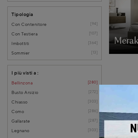
Tipologia
94
Con Contenitore
107
Con Testiera
Mera
364
Imbottiti
13
Sommier
I più visti a :
280
Bellinzona
272
Busto Arsizio
303
Chiasso
286
Como
287
Gallarate
303
Legnano