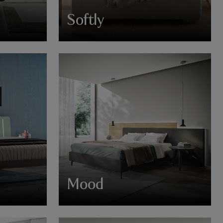
Softly
Mood