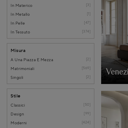
3
In Materico
1
In Metallo
47
In Pelle
374
In Tessuto
Misura
2
A Una Piazza E Mezza
569
Matrimoniali
Venez
2
Singoli
Stile
50
Classici
99
Design
424
Moderni