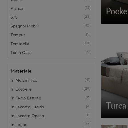
18
Pianca
Pocke
28
S75
40
Spagnol Mobili
5
Tempur
53
Tomasella
21
Tonin Casa
Materiale
41
In Melaminico
29
In Ecopelle
31
In Ferro Battuto
Turca
4
In Laccato Lucido
11
In Laccato Opaco
33
In Legno