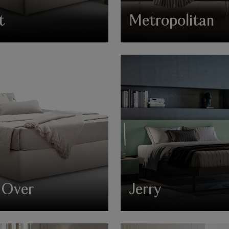
t
Metropolitan
 Over
Jerry