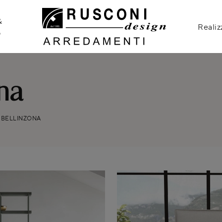
&
Realiz
o
ona
I BELLINZONA