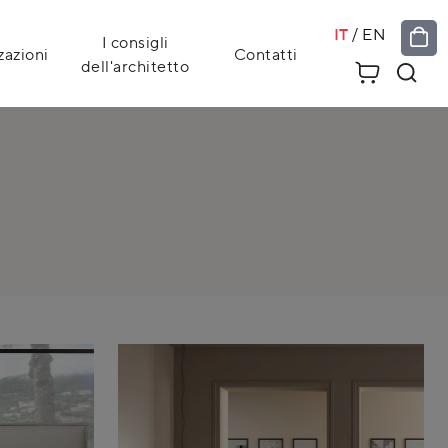
IT
/
EN
I consigli
zazioni
Contatti
dell'architetto