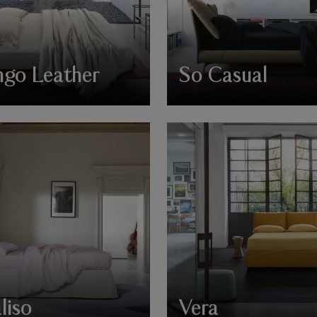
ngo Leather
So Casual
liso
Vera