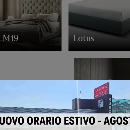
k M19
Lotus