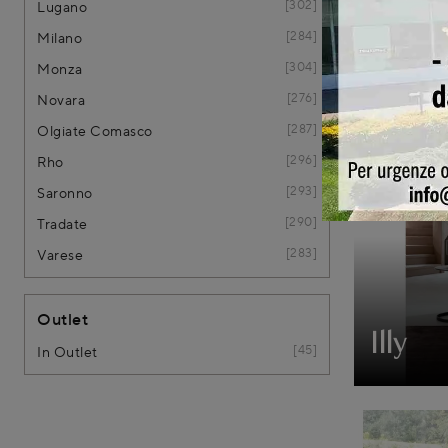
302
Lugano
Soun
284
Milano
304
Monza
276
Novara
287
Olgiate Comasco
296
Rho
293
Saronno
290
Tradate
283
Varese
Outlet
Illy
45
In Outlet