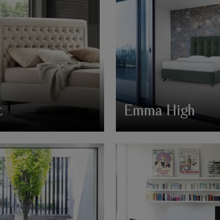
t
Emma High