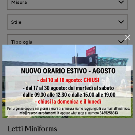
Misura
Stile
Tipologia
I più visti a :
Outlet
Letti Miniforms