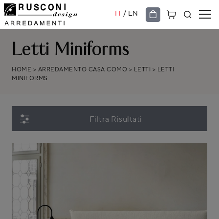
/
IT
EN
Letti Miniforms
HOME
>
ARREDAMENTO CASA COMO
>
LETTI
>
LETTI
MINIFORMS
Filtra Risultati