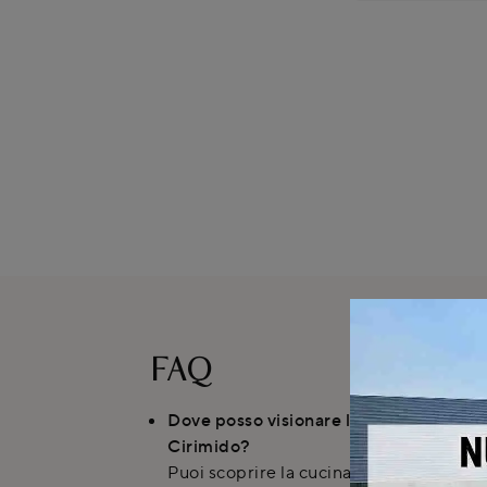
FAQ
Dove posso visionare la cucina moder
Cirimido?
Puoi scoprire la cucina Arredo3 Wega 