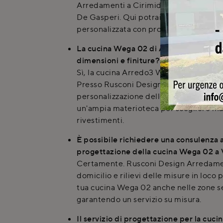
Arredamenti a Cirimido, in Strada Prov
De Gasperi. Qui potrai anche richiede
personalizzata con progettazione 3D.
La cucina Wega 02 di Arredo3 è persona
dimensioni e finiture?
Sì, la cucina Arredo3 Wega 02 è altame
Presso Rusconi Design Arredamenti puo
personalizzazione delle dimensioni sta
un'ampia materioteca per scegliere mate
rivestimenti.
È possibile richiedere una consulenza a
progettazione della cucina Wega 02 a
Certamente. Rusconi Design Arredamen
domicilio e rilievi delle misure in loco 
tua cucina Wega 02 anche nelle zone s
garantendo un servizio su misura.
Il servizio di progettazione per la cuc