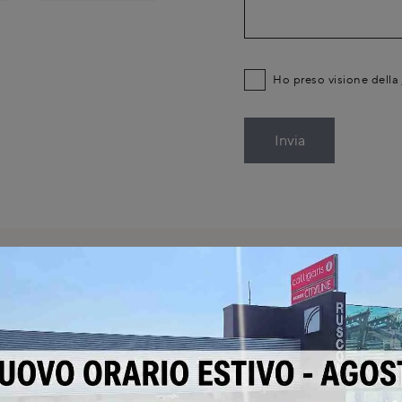
Ho preso visione della
Invia
SCHEDA TEC
Cucina Wega
na Arredo3 Wega 02 a
La cucina Wega di Arredo3
02 presso Rusconi Design