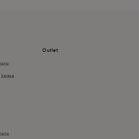
Outlet
nano
Varese
gnano