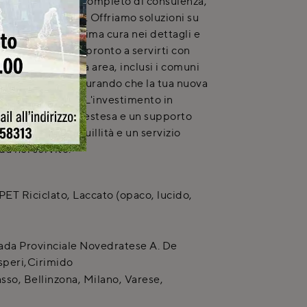
e con un servizio completo di consulenza,
one professionale. Offriamo soluzioni su
garantendo massima cura nei dettagli e
Il nostro team è pronto a servirti con
icati in un'ampia area, inclusi i comuni
o e Tradate, assicurando che la tua nuova
ta alla perfezione. L'investimento in
 da una garanzia estesa e un supporto
curandoti tranquillità e un servizio
da noi servite.
PET Riciclato, Laccato (opaco, lucido,
ada Provinciale Novedratese A. De
speri
,
Cirimido
so, Bellinzona, Milano, Varese,