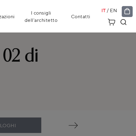
IT
/
EN
I consigli
zazioni
Contatti
dell'architetto
02 di
ALOGHI