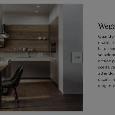
Wega
Quando s
modo in 
la tua co
soluzion
design p
scelta v
attendon
cucina, i
elegante