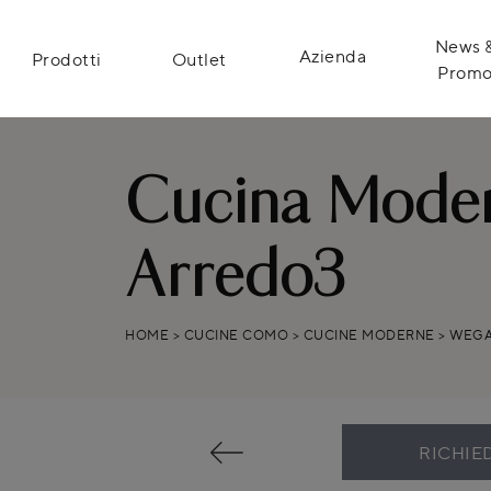
News 
Azienda
Prodotti
Outlet
Prom
Cucina Moder
Arredo3
HOME
>
CUCINE COMO
>
CUCINE MODERNE
>
WEGA
RICHIE