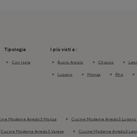
Tipologia
I più visti a :
Con Isola
Busto Arsizio
Chiasso
Leg
Lugano
Monza
Rho
ine Moderne Arredo3 Monza
Cucine Moderne Arredo3 Lugano
Cucine Moderne Arredo3 Varese
Cucine Moderne Arredo3 Le