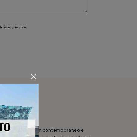
Privacy Policy
NICA
, con il suo design contemporaneo e