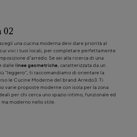
 02
cegli una cucina moderna devi dare priorità al
cui vivi i tuoi locali, per completare perfettamente
mposizione d’arredo. Se sei alla ricerca di una
e dalle
linee geometriche
, caratterizzata da un
iù "leggero", ti raccomandiamo di orientare la
erso le Cucine Moderne del brand Arredo3. Ti
o varie proposte moderne con isola per la zona
deali per chi cerca uno spazio intimo, funzionale ed
 ma moderno nello stile.