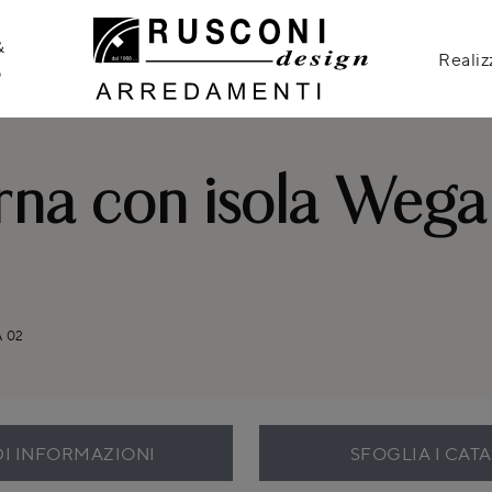
&
Realiz
o
na con isola Wega 
 02
DI INFORMAZIONI
SFOGLIA I CAT