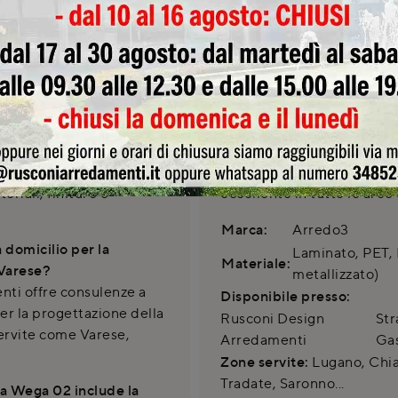
versatile, è ora disponibil
inciale Novedratese A.
progettazione e installazi
re una consulenza
misura per ogni esigenza, 
un'assistenza impeccabile. 
lizzabile in termini di
consegne e montaggi qualif
di Bellinzona, Busto Arsizi
nte personalizzabile.
cucina arrivi e sia installa
i richiedere la
Cucina Wega è valorizzato
ndard e visionare
post-vendita dedicato, assi
riali, finiture e
eccellente in tutte le aree 
Marca:
Arredo3
 domicilio per la
Laminato, PET, 
Materiale:
 Varese?
metallizzato)
ti offre consulenze a
Disponibile presso:
per la progettazione della
Rusconi Design
Str
ervite come Varese,
Arredamenti
Ga
Zone servite:
Lugano, Chias
Tradate, Saronno...
ina Wega 02 include la