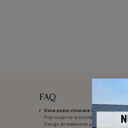
FAQ
Dove posso visionare il modello Meg 0
Puoi scoprire la cucina Meg 02 di Arr
Design Arredamenti a Cirimido. Offriam