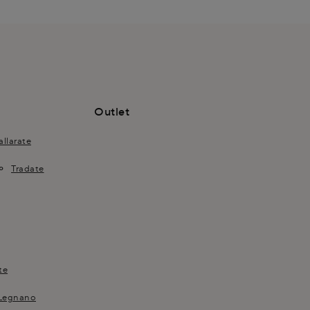
Outlet
allarate
Tradate
te
 Legnano