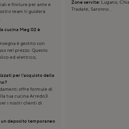
Zone servite:
Lugano, Chias
li e finiture per ante e
Tradate, Saronno...
nostro team ti guiderà
.
lla cucina Meg 02 è
consegna è gestito con
uso nel prezzo. Questo
ico ed elettrico,
zzati per l'acquisto della
ano?
damenti offre formule di
lla tua cucina Arredo3
r i nostri clienti di
re un deposito temporaneo