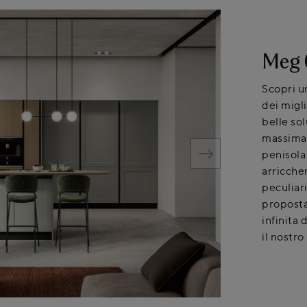
Meg 
Scopri u
dei migl
belle so
massima 
penisola
arricche
peculiari
proposta 
infinita 
il nostro