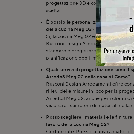
progettazione 3D e consulenze personal
scelta.
È possibile personalizzare le dimension
della cucina Meg 02?
Sì, la cucina Meg 02 è altamente person
Rusconi Design Arredamenti è possibil
standard e progettare la configurazione
pianificazione degli impianti elettrici e 
Quali servizi di progettazione sono disp
Arredo3 Meg 02 nella zona di Como?
Rusconi Design Arredamenti offre cons
rilievi delle misure in loco per la proge
Arredo3 Meg 02, anche per i clienti d
visionare i campioni di materiali nella 
Posso scegliere i materiali e le finiture 
lavoro della cucina Meg 02?
Certamente. Presso la nostra materiote