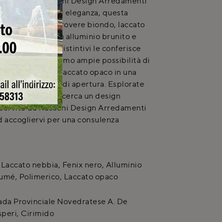
ro showroom Rusconi Design Arredamenti
e di modernità ed eleganza, questa
l'uso sapiente di rovere biondo, laccato
ttagli raffinati in alluminio brunito e
con bassorilievi distintivi le conferisce
emporaneo. Offriamo ampie possibilità di
 in polimerico o laccato opaco in una
e diverse opzioni di apertura. Esplorate
, pensate per chi cerca un design
 servite da Rusconi Design Arredamenti
d accogliervi per una consulenza
Laccato nebbia, Fenix nero, Alluminio
fumé, Polimerico, Laccato opaco
ada Provinciale Novedratese A. De
peri
,
Cirimido