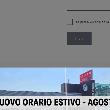
Ho preso visione della
Invia
SCHEDA TEC
Meg 02
2 di Arredo3 a Cirimido?
edo3 presso Rusconi
La cucina Meg 02 di Arredo
o servizi di