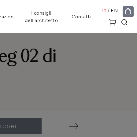
IT
/
EN
I consigli
zazioni
Contatti
dell'architetto
eg 02 di
ALOGHI