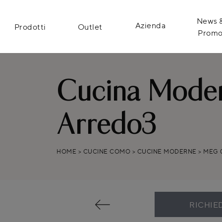
News 
Azienda
Prodotti
Outlet
Prom
Cucina Moder
Arredo3
HOME
>
CUCINE COMO
>
CUCINE MODERNE
>
MEG 
RICHIE