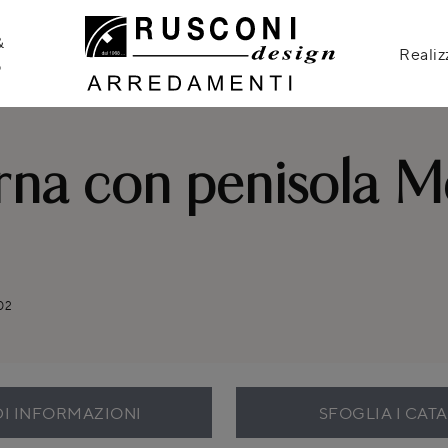
&
Realiz
o
na con penisola M
02
DI INFORMAZIONI
SFOGLIA I CAT