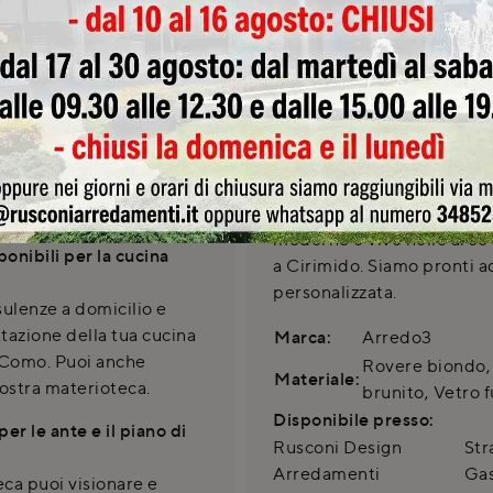
l'acquisto presso il nost
izzate per aiutarti nella
a Cirimido. Un'espression
cucina è caratterizzata dal
i e la configurazione
nebbia e Fenix nero, con de
vetro fumé. L'anta a telaio 
alizzabile. Presso
un carattere unico e cont
e adattare le dimensioni
personalizzazione con ante
 ideale, inclusa la
vasta gamma di 33 colori, 
idraulici.
le nostre offerte esclusive
moderno e vive nelle aree
onibili per la cucina
a Cirimido. Siamo pronti a
personalizzata.
ulenze a domicilio e
ttazione della tua cucina
Marca:
Arredo3
i Como. Puoi anche
Rovere biondo, 
Materiale:
nostra materioteca.
brunito, Vetro 
Disponibile presso:
per le ante e il piano di
Rusconi Design
Str
Arredamenti
Gas
ca puoi visionare e