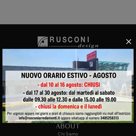
® 2026
Rusconi Arredamenti s.r.l.
Strada Provinciale Novedratese A. De Gasperi
22070 - Cirimido (Como)
Tel.
+39 031937563
Codice REA: CO-264904 - P. Iva: 02520000130
ABOUT
Chi Siamo