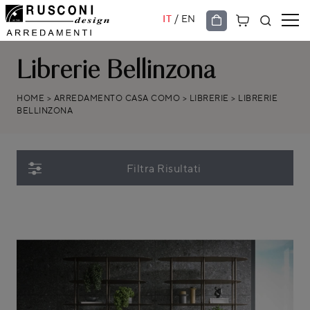
/
IT
EN
Librerie Bellinzona
HOME
>
ARREDAMENTO CASA COMO
>
LIBRERIE
>
LIBRERIE
BELLINZONA
Filtra Risultati