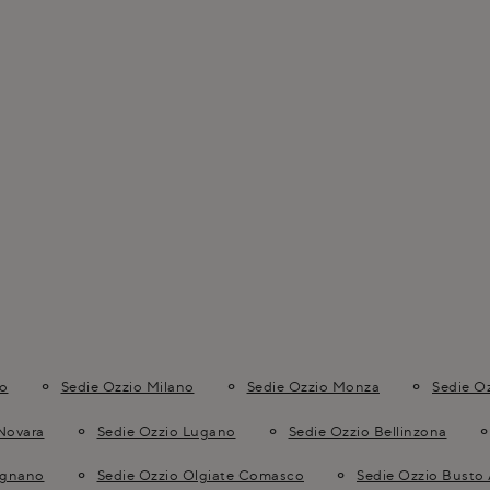
ho
Sedie Ozzio Milano
Sedie Ozzio Monza
Sedie Oz
Novara
Sedie Ozzio Lugano
Sedie Ozzio Bellinzona
egnano
Sedie Ozzio Olgiate Comasco
Sedie Ozzio Busto 