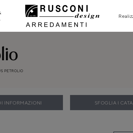
&
Realiz
o
lio
S PETROLIO
DI INFORMAZIONI
SFOGLIA I CAT