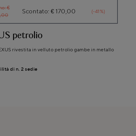
ino:
€
Scontato:
€ 170,00
(-41%)
,00
S petrolio
XUS rivestita in velluto petrolio gambe in metallo
lità di n. 2 sedie