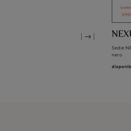
List
290
NEXU
Sedie NE
nero
disponibi