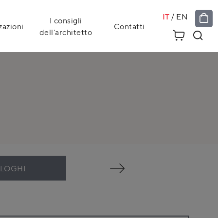
IT
/
EN
I consigli
zazioni
Contatti
dell'architetto
ALOGHI