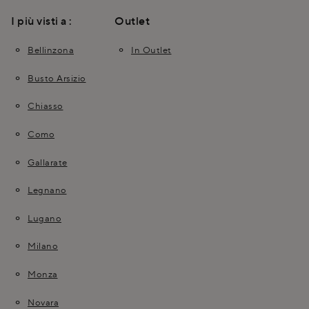
I più visti a :
Outlet
Bellinzona
In Outlet
Busto Arsizio
Chiasso
Como
Gallarate
Legnano
Lugano
Milano
Monza
Novara