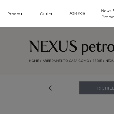
News 
Azienda
Prodotti
Outlet
Prom
NEXUS petro
HOME
>
ARREDAMENTO CASA COMO
>
SEDIE
>
NEXU
RICHIE