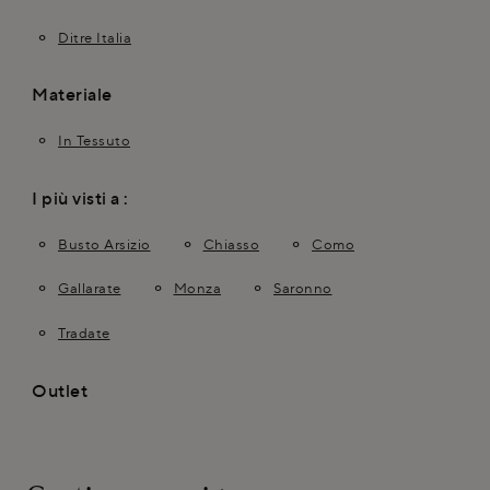
Ditre Italia
Materiale
In Tessuto
I più visti a :
Busto Arsizio
Chiasso
Como
Gallarate
Monza
Saronno
Tradate
Outlet