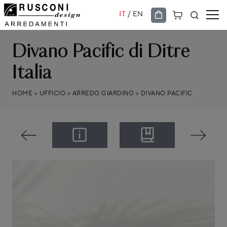
/
IT
EN
Divano Pacific di Ditre
Italia
HOME
>
UFFICIO
>
ARREDO GIARDINO
>
DIVANO PACIFIC