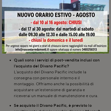
garantire la perfetta integrazione del divano.
Posso richiedere modifiche personalizzate
per il Divano Pacific?
Assolutamente sì. Presso Rusconi Design
Arredamenti è possibile personalizzare le
dimensioni standard del Divano Pacific e
scegliere tra una vasta gamma di materiali e
finiture disponibili nella nostra materioteca.
Quali sono i servizi di post-vendita inclusi con
l'acquisto del Divano Pacific?
L'acquisto del Divano Pacific include la
consegna con personale interno e il
montaggio. Offriamo anche la possibilità di
acquistare un'estensione di garanzia e
riceverai un manuale di manutenzione e cura.
Se acquisto il Divano Pacific, è previsto lo