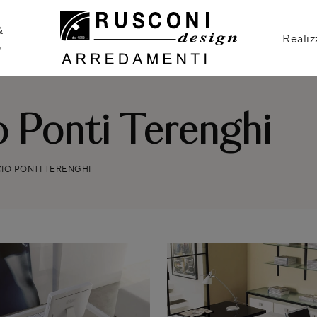
&
Realiz
o
o Ponti Terenghi
IO PONTI TERENGHI