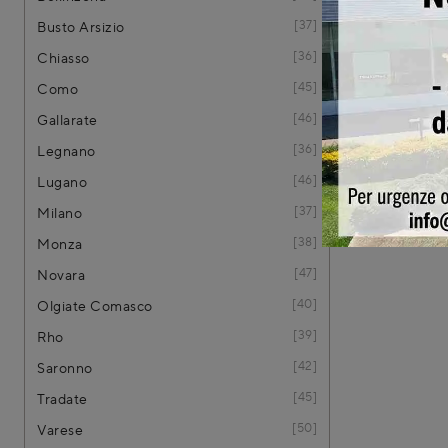
37
Busto Arsizio
36
Chiasso
45
Como
46
Gallarate
36
Legnano
46
Lugano
37
Milano
38
Monza
47
Novara
40
Olgiate Comasco
39
Rho
42
Saronno
45
Tradate
50
Varese