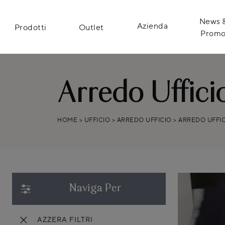
News 
Azienda
Prodotti
Outlet
Prom
Arredo Uffici
HOME
>
UFFICIO
>
ARREDO UFFICIO
>
ARREDO UFFIC
Naviga Per
AZZERA FILTRI