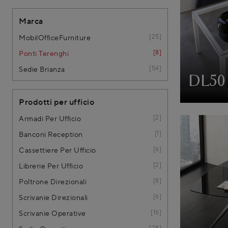
Marca
25
MobilOfficeFurniture
8
Ponti Terenghi
54
Sedie Brianza
DL50 
Prodotti per ufficio
2
Armadi Per Ufficio
1
Banconi Reception
6
Cassettiere Per Ufficio
2
Librerie Per Ufficio
8
Poltrone Direzionali
6
Scrivanie Direzionali
16
Scrivanie Operative
28