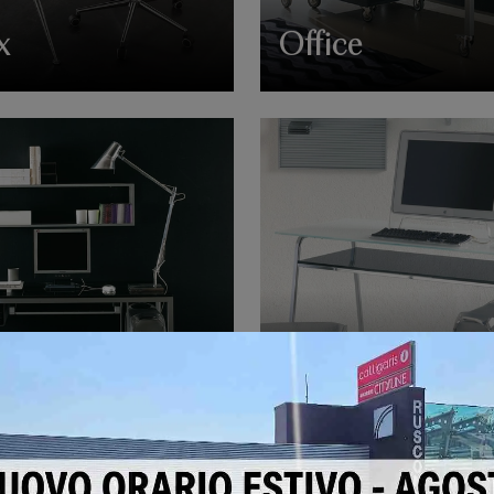
x
Office
Led
A104 Clever