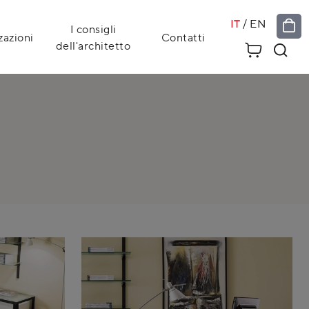
IT
/
EN
I consigli
zazioni
Contatti
dell'architetto