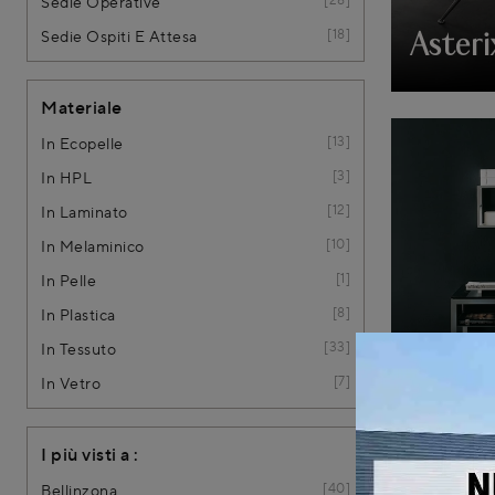
Sedie Operative
18
Sedie Ospiti E Attesa
Asteri
Materiale
13
In Ecopelle
3
In HPL
12
In Laminato
10
In Melaminico
1
In Pelle
8
In Plastica
33
In Tessuto
7
In Vetro
A103 
I più visti a :
40
Bellinzona