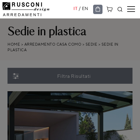
/
IT
EN
Sedie in plastica
HOME
>
ARREDAMENTO CASA COMO
>
SEDIE
>
SEDIE IN
PLASTICA
Filtra Risultati