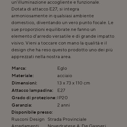
un'illuminazione accogliente e funzionale.
Dotata di attacco E27, si integra
armoniosamente in qualsiasi ambiente
domestico, diventando un vero punto focale. Le
sue proporzioni equilibrate ne fanno un
elemento d'arredo versatile e di grande impatto
visivo. Vieni a toccare con mano la qualità e il
design che ha reso questo prodotto uno dei più
apprezzati nella nostra area.
Marca:
Eglo
Materiale:
acciaio
Dimensioni:
13 x 73 x 110 cm
Attacco lampadina:
E27
Grado di protezione:
IP20
Garanzia:
2 anni
Disponibile presso:
Rusconi Design
Strada Provinciale
Arredamenti
Novedratese A. De Gasperi
,