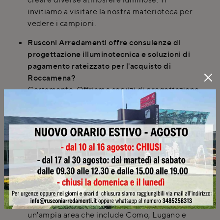
invitiamo a visitare la nostra materioteca per
vedere i campioni.
Rusconi Arredamenti offre consulenze di
progettazione illuminotecnica e soluzioni di
pagamento rateizzato per l'acquisto di
Roccamena?
Certamente. Offriamo servizi di progettazione
3D e consulenze a domicilio per aiutarti a
scegliere la migliore soluzione di
illuminazione. Inoltre, è possibile usufruire di
formule di pagamento rateizzate per il tuo
acquisto.
Se abito in zone come Como o Lugano, posso
comunque acquistare la lampada Roccamena
con i vostri servizi?
Assolutamente sì. Rusconi Arredamenti serve
un'ampia area che include Como, Lugano e