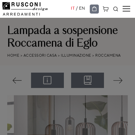
/
IT
EN
Lampada a sospensione
Roccamena di Eglo
HOME
>
ACCESSORI CASA
>
ILLUMINAZIONE
>
ROCCAMENA