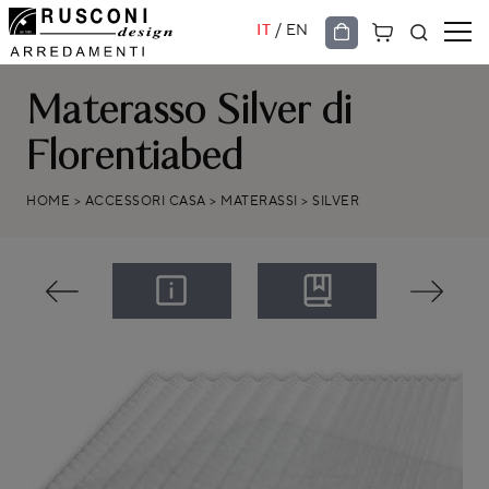
/
IT
EN
Materasso Silver di
Florentiabed
HOME
>
ACCESSORI CASA
>
MATERASSI
>
SILVER