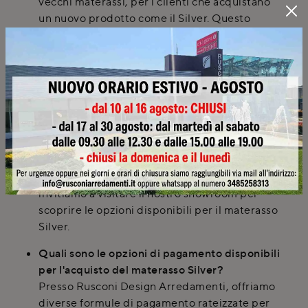
vecchi materassi, per i clienti che acquistano
un nuovo prodotto come il Silver. Questo
servizio è disponibile anche nei comuni serviti
come Como.
Il materasso Silver è disponibile in diverse
altezze o con funzionalità specifiche come il
lato estivo/invernale?
La nostra selezione di materassi include
modelli con altezze variabili e funzionalità
come il lato estivo/invernale, oltre a
trattamenti anti-acaro e anallergici. Ti
invitiamo a visitare il nostro showroom per
scoprire le opzioni disponibili per il materasso
Silver.
Quali sono le opzioni di pagamento disponibili
per l'acquisto del materasso Silver?
Presso Rusconi Design Arredamenti, offriamo
diverse formule di pagamento rateizzate per