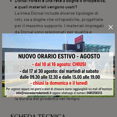
Dorsal Forest è una rete a doghe o ortopedica,
e quali materiali vengono usati?
La linea Dorsal include diverse tipologie di
reti, sia a doghe che ortopediche, progettate
per il massimo supporto. I materiali impiegati
da Dorsal sono selezionati per qualità e
durabilità, spesso combinando legno e
metallo per una struttura robusta.
Sono disponibili manuali di manutenzione per
i sistemi letto acquistati da Rusconi Design
Arredamenti?
Certo, ogni cliente riceve un manuale di
manutenzione e cura per i mobili acquistati,
inclusi i sistemi letto come la rete Dorsal
Forest. Questo aiuta a preservare la qualità e
la durata del prodotto nel tempo.