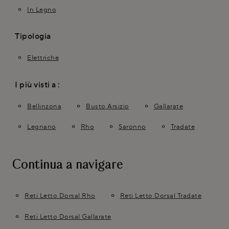
In Legno
Tipologia
Elettriche
I più visti a :
Bellinzona
Busto Arsizio
Gallarate
Legnano
Rho
Saronno
Tradate
Continua a navigare
Reti Letto Dorsal Rho
Reti Letto Dorsal Tradate
Reti Letto Dorsal Gallarate