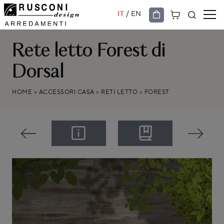
/
IT
EN
Rete letto Forest di
Dorsal
HOME
>
ACCESSORI CASA
>
RETI LETTO
>
FOREST