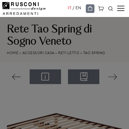
/
IT
EN
Rete Tao Spring di
Sogno Veneto
HOME
>
ACCESSORI CASA
>
RETI LETTO
>
TAO SPRING