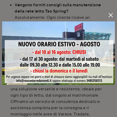
Vengono forniti consigli sulla manutenzione
della rete letto Tao Spring?
Assolutamente. Ogni cliente riceve un
manuale di manutenzione e cura per i mobili
acquistati, inclusa la rete letto Tao Spring.
Offriamo anche la possibilità di un'estensione
di garanzia per una maggiore tranquillità.
SCHEDA TECNICA
Tao Spring
Scopri la rete letto Tao Spring di Sogno Veneto,
una soluzione versatile e resistente, ideale per
ogni tipo di letto, dal singolo al matrimoniale.
Offriamo un servizio di consulenza dedicato e
assistenza completa per la consegna e il
montaggio nelle aree di Varese, Tradate,