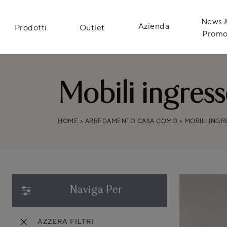
News 
Azienda
Prodotti
Outlet
Prom
Mobili ingres
HOME
>
ARREDAMENTO CASA COMO
>
MOBILI INGR
Naviga Per
AZZERA FILTRI