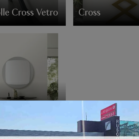
lle Cross Vetro
Cross
e