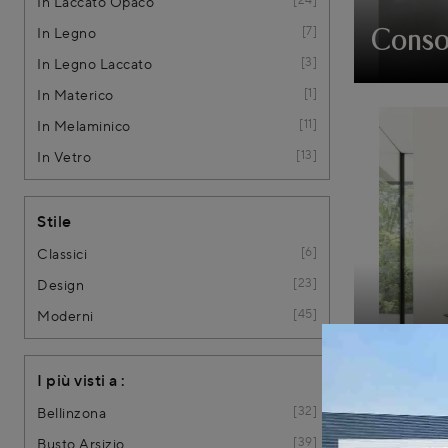
In Laccato Opaco
7
In Legno
Conso
3
In Legno Laccato
1
In Materico
11
In Melaminico
13
In Vetro
Stile
6
Classici
23
Design
45
Moderni
Eclips
I più visti a :
32
Bellinzona
39
Busto Arsizio