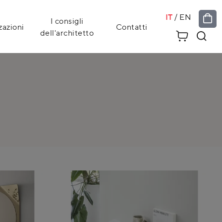
IT
/
EN
I consigli
zazioni
Contatti
dell'architetto