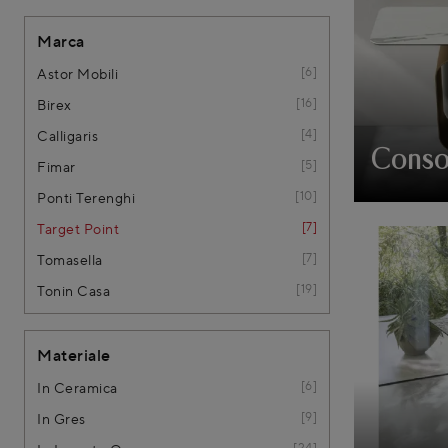
Marca
6
Astor Mobili
16
Birex
4
Calligaris
Conso
5
Fimar
10
Ponti Terenghi
7
Target Point
7
Tomasella
19
Tonin Casa
Materiale
6
In Ceramica
9
In Gres
24