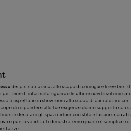
nt
resso
dei più noti brand, allo scopo di coniugare linee ben st
i per tenerti informato riguardo le ultime novità sul mercato
esso ti aspettano in showroom allo scopo di completare con st
scopo di rispondere alle tue esigenze diamo supporto con so
mente decorare gli spazi indoor con stile e fascino, con atte
ostro punto vendita: ti dimostreremo quanto è semplice reali
pettative.