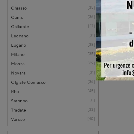
35
Chiasso
36
Como
27
Gallarate
31
Legnano
38
Lugano
35
Milano
29
Monza
31
Novara
36
Olgiate Comasco
45
Rho
31
Saronno
33
Tradate
40
Varese