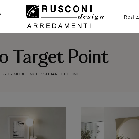
&
Realiz
o
so Target Point
ESSO
>
MOBILI INGRESSO TARGET POINT