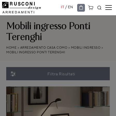
/
IT
EN
Mobili ingresso Ponti
Terenghi
HOME
>
ARREDAMENTO CASA COMO
>
MOBILI INGRESSO
>
MOBILI INGRESSO PONTI TERENGHI
Filtra Risultati