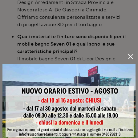
Design Arredamenti in Strada Provinciale
Novedratese A. De Gasperi a Cirimido.
Offriamo consulenze personalizzate e servizi
di progettazione 3D per il tuo bagno.
Quali materiali e finiture sono disponibili per il
mobile bagno Seven 01 e quali sono le sue
caratteristiche principali?
Il mobile bagno Seven 01 di Licor Design è
disponibile in diverse finiture come laccato,
legno e laminato. È progettato per resistere
all'umidità e i suoi cassetti sono dotati di guide
softclose per una chiusura ammortizzata e
silenziosa.
È possibile richiedere una consulenza a
domicilio per il mobile bagno Seven 01 e
personalizzarne le dimensioni a Milano?
Sì, Rusconi Design Arredamenti offre
consulenze a domicilio e servizi di rilievo