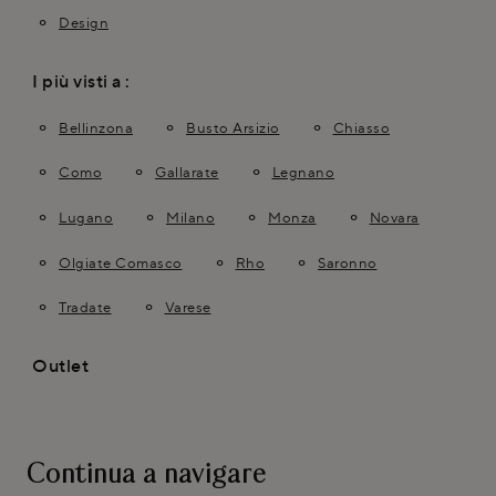
Design
I più visti a :
Bellinzona
Busto Arsizio
Chiasso
Como
Gallarate
Legnano
Lugano
Milano
Monza
Novara
Olgiate Comasco
Rho
Saronno
Tradate
Varese
Outlet
Continua a navigare