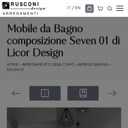
/
IT
EN
Mobile da Bagno
composizione Seven 01 di
Licor Design
HOME
>
ARREDAMENTO CASA COMO
>
ARREDO BAGNO
>
SEVEN 01