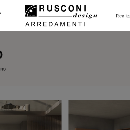
&
Realiz
o
o
GNO