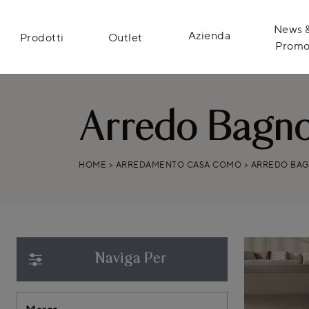
News 
Azienda
Prodotti
Outlet
Prom
Arredo Bagn
HOME
>
ARREDAMENTO CASA COMO
>
ARREDO BA
Naviga Per