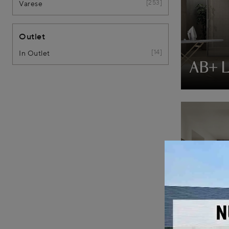
253
Varese
Outlet
14
In Outlet
AB+ 