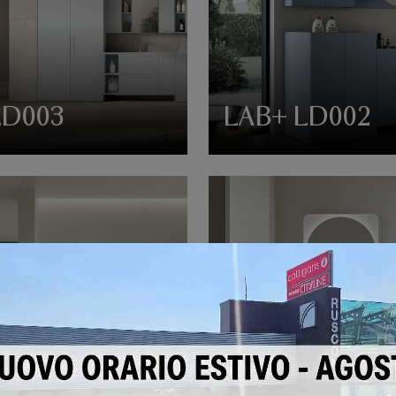
LD003
LAB+ LD002