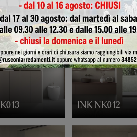
NK016
INK NK015
NK013
INK NK012