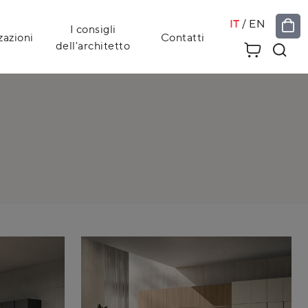
IT
/
EN
I consigli
zazioni
Contatti
dell'architetto