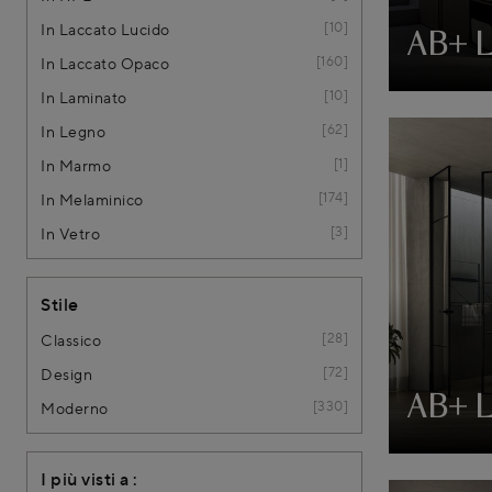
10
In Laccato Lucido
AB+ 
160
In Laccato Opaco
10
In Laminato
62
In Legno
1
In Marmo
174
In Melaminico
3
In Vetro
Stile
28
Classico
72
Design
AB+ 
330
Moderno
I più visti a :