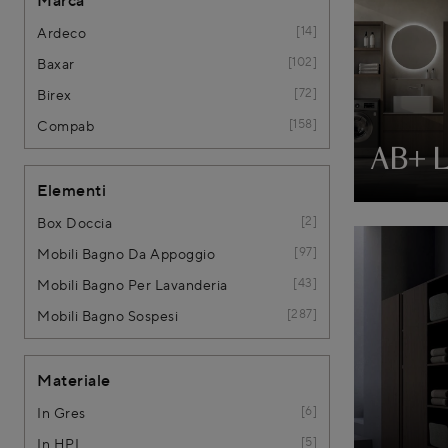
Marca
14
Ardeco
102
Baxar
72
Birex
158
Compab
AB+ 
Elementi
2
Box Doccia
97
Mobili Bagno Da Appoggio
43
Mobili Bagno Per Lavanderia
287
Mobili Bagno Sospesi
Materiale
6
In Gres
5
In HPL