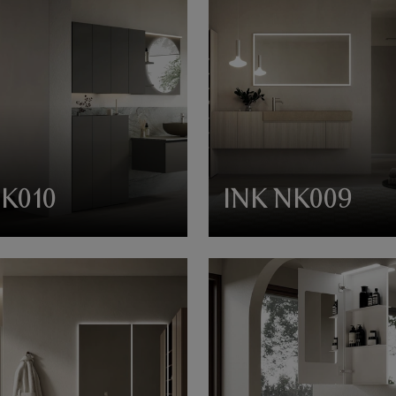
NK010
INK NK009