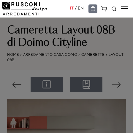
/
IT
EN
Cameretta Layout 08B
di Doimo Cityline
HOME
>
ARREDAMENTO CASA COMO
>
CAMERETTE
>
LAYOUT
08B