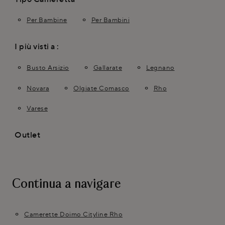
Per Bambine
Per Bambini
I più visti a :
Busto Arsizio
Gallarate
Legnano
Novara
Olgiate Comasco
Rho
Varese
Outlet
Continua a navigare
Camerette Doimo Cityline Rho