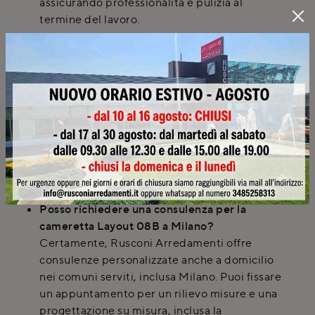
assicurando professionalità e pulizia al
termine del lavoro.
Quali sono i principali vantaggi di scegliere
una cameretta a soppalco come il modello
Layout 08B?
Una cameretta a soppalco come Layout 08B
ottimizza lo spazio disponibile, permettendo
di creare diverse aree funzionali in un'unica
stanza. Questa tipologia è ideale per
camerette modulari che possono crescere e
adattarsi con i bambini.
Posso richiedere una consulenza per la
cameretta Layout 08B a Milano?
Certamente, Rusconi Arredamenti offre
consulenze personalizzate anche a domicilio
nei comuni serviti, inclusa Milano. Puoi fissare
un appuntamento per un rilievo misure e una
progettazione su misura, inclusa la