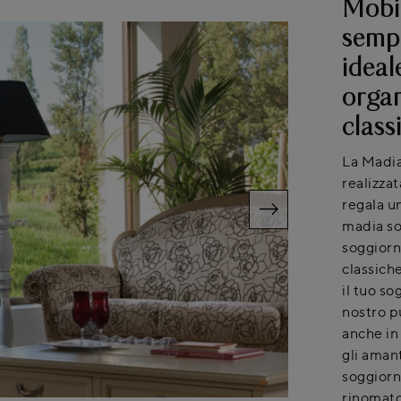
Mobil
sempl
ideal
organ
class
La Madia
realizzat
regala u
madia sol
soggiorno
classich
il tuo so
nostro p
anche in
gli aman
soggiorno
rinomato