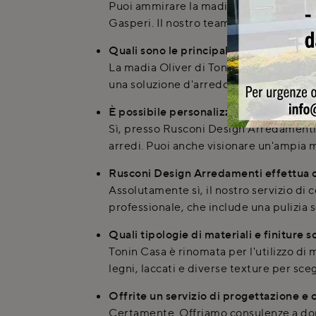
Puoi ammirare la madia Oliver di Tonin
Gasperi. Il nostro team è a disposizion
Quali sono le principali caratteristiche
La madia Oliver di Tonin Casa si distin
una soluzione d'arredo funzionale e di 
È possibile personalizzare la madia Oli
Sì, presso Rusconi Design Arredamenti o
arredi. Puoi anche visionare un'ampia m
Rusconi Design Arredamenti effettua 
Assolutamente sì, il nostro servizio di
professionale, che include una pulizia 
Quali tipologie di materiali e finiture 
Tonin Casa è rinomata per l'utilizzo di 
legni, laccati e diverse texture per sce
Offrite un servizio di progettazione e
Certamente. Offriamo consulenze a domic