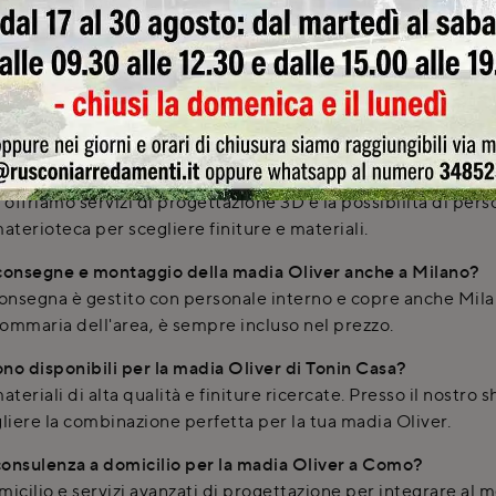
 Casa presso Rusconi Design Arredamenti a Cirimido, sulla 
e per consulenze personalizzate.
 di design della madia Oliver?
gue per il suo design contemporaneo e l'eleganza delle linee,
grande impatto estetico per il tuo soggiorno.
ver per adattarla alle mie esigenze specifiche?
ffriamo servizi di progettazione 3D e la possibilità di pers
aterioteca per scegliere finiture e materiali.
consegne e montaggio della madia Oliver anche a Milano?
 consegna è gestito con personale interno e copre anche Milan
sommaria dell'area, è sempre incluso nel prezzo.
sono disponibili per la madia Oliver di Tonin Casa?
materiali di alta qualità e finiture ricercate. Presso il nostr
gliere la combinazione perfetta per la tua madia Oliver.
 consulenza a domicilio per la madia Oliver a Como?
ilio e servizi avanzati di progettazione per integrare al m