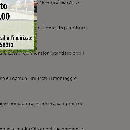
Strada Provinciale Novedratese A. De
 tipiche del brand. È pensata per offrire
onalizzare le dimensioni standard degli
o e i comuni limitrofi. Il montaggio
o showroom, potrai visionare campioni di
eglio la madia Oliver nel tuo ambiente,