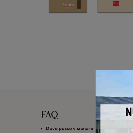
FAQ
Dove posso visionare la madia Oliver d