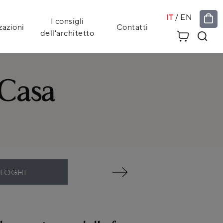
IT
/
EN
I consigli
zazioni
Contatti
dell'architetto
 Casa
ALOGHI