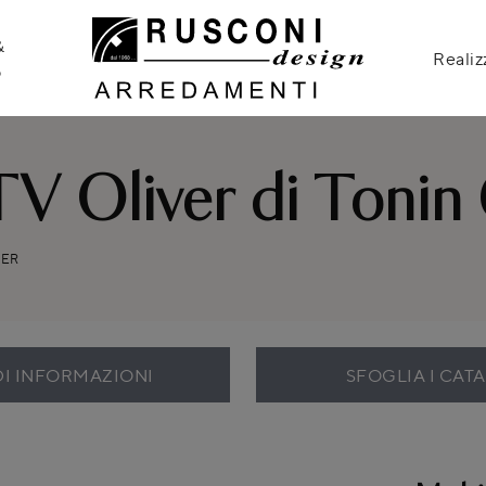
&
Realiz
o
V Oliver di Tonin
VER
DI INFORMAZIONI
SFOGLIA I CAT