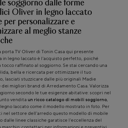
e soggiorno dalle forme
ici Oliver in legno laccato
e per personalizzare e
izzare al meglio stanze
iche
 porta TV Oliver di Tonin Casa qui presente
a in legno laccato è l'acquisto perfetto, poiché
n tocco raffinato al soggiorno. Se stai cercando una
ida, bella e ricercata per ottimizzare il tuo
, lasciati stuzzicare dalle più originali Madie
e dei migliori brand di Arredamento Casa. Valorizza
ggiorno secondo le tue esigenze abitative: scopri nel
unto vendita
un ricco catalogo di mobili soggiorno
,
 legno laccato come il modello mostrato in foto. Per
ti nel settore dell'arredo questo modello di mobile
 dalle linee classiche garatisce l'eccellenza del
 marchio: contattaci per informazioni e preventivi.