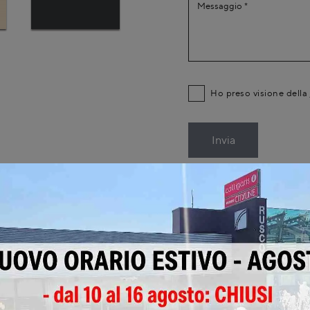
Ho preso visione della
Invia
i Tonin Casa vicino a Cirimido?