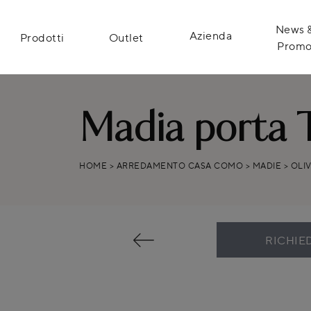
News 
Azienda
Prodotti
Outlet
Prom
Madia porta T
HOME
>
ARREDAMENTO CASA COMO
>
MADIE
>
OLI
RICHIE