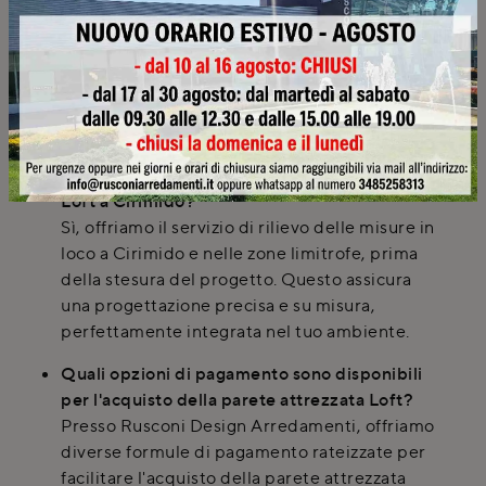
caratterizza per un design moderno e
funzionale, ideale per creare ambienti
contemporanei e dinamici. Offre soluzioni
versatili e integrate per il living, combinando
estetica e praticità.
Rusconi Design Arredamenti offre rilievi
misure a domicilio per la parete attrezzata
Loft a Cirimido?
Sì, offriamo il servizio di rilievo delle misure in
loco a Cirimido e nelle zone limitrofe, prima
della stesura del progetto. Questo assicura
una progettazione precisa e su misura,
perfettamente integrata nel tuo ambiente.
Quali opzioni di pagamento sono disponibili
per l'acquisto della parete attrezzata Loft?
Presso Rusconi Design Arredamenti, offriamo
diverse formule di pagamento rateizzate per
facilitare l'acquisto della parete attrezzata