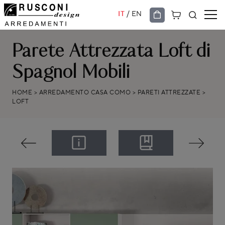
/
IT
EN
Parete Attrezzata Loft di
Spagnol Mobili
HOME
>
ARREDAMENTO CASA COMO
>
PARETI ATTREZZATE
>
LOFT