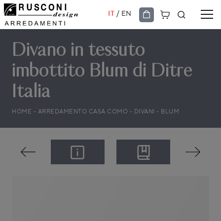
/
IT
EN
Divano in tessuto
imbottito Blum di Ditre
Italia
HOME
-
ARREDAMENTO CASA COMO
-
DIVANI
-
BLUM