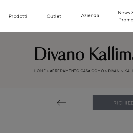
News 
Azienda
Prodotti
Outlet
Prom
Divano Kallim
HOME
>
ARREDAMENTO CASA COMO
>
DIVANI
>
KAL
RICHIE