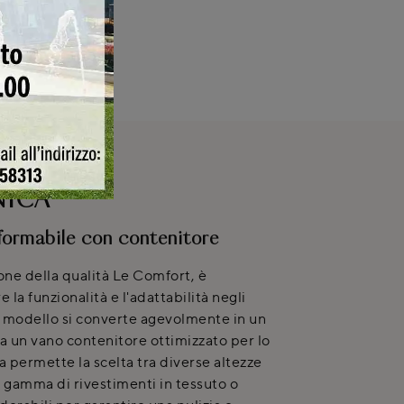
NICA
sformabile con contenitore
one della qualità Le Comfort, è
la funzionalità e l'adattabilità negli
modello si converte agevolmente in un
ra un vano contenitore ottimizzato per lo
a permette la scelta tra diverse altezze
a gamma di rivestimenti in tessuto o