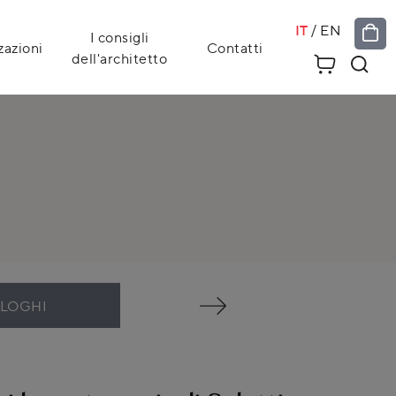
IT
/
EN
I consigli
zazioni
Contatti
dell'architetto
ALOGHI