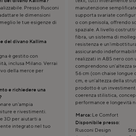
ni del divano Kallima?
texil, tutti interamente sf
nalizzabile. Presso Rusconi
manutenzione semplificate
 adattare le dimensioni
supporta svariate configura
 meglio le tue esigenze di
o con penisola, offrendo so
spaziale. A livello costrut
fibra, un sistema di molleg
e del divano Kallima
resistenza e un'imbottitur
assicurando indeformabilità
gna è gestito con
realizzati in ABS nero con 
tà, inclusa Milano. Verrai
comprendono un'altezza se
rivo della merce per
56 cm (con chaise longue di
cm, e un'altezza della stru
prodotto è un investimento
nto e richiedere una
coerenza stilistica, concep
?
performance e longevità n
ionare un'ampia
iture e rivestimenti.
Marca:
Le Comfort
e 3D per aiutarti a
Disponibile presso:
mente integrato nel tuo
Rusconi Design
Str