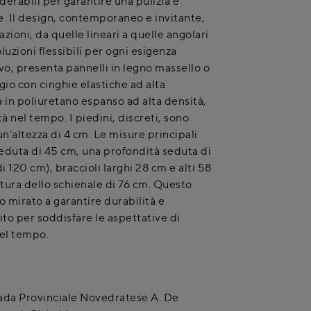
oderabili per garantire una pulizia e
. Il design, contemporaneo e invitante,
zioni, da quelle lineari a quelle angolari
luzioni flessibili per ogni esigenza
tivo, presenta pannelli in legno massello o
gio con cinghie elastiche ad alta
a in poliuretano espanso ad alta densità,
 nel tempo. I piedini, discreti, sono
un'altezza di 4 cm. Le misure principali
duta di 45 cm, una profondità seduta di
 120 cm), braccioli larghi 28 cm e alti 58
ttura dello schienale di 76 cm. Questo
 mirato a garantire durabilità e
ito per soddisfare le aspettative di
el tempo.
ada Provinciale Novedratese A. De