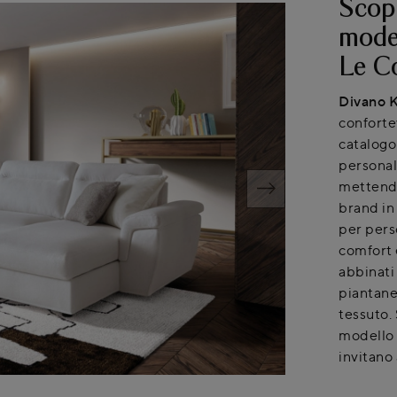
Scopr
moder
Le Co
Divano K
conforte
catalogo
personali
mettendo 
brand in
per perso
comfort e
abbinati
piantane
tessuto.
modello 
invitano 