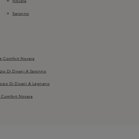
Novara
Saronno
Le Comfort Novara
io Di Divani A Saronno
ozio Di Divani A Legnano
e Comfort Novara