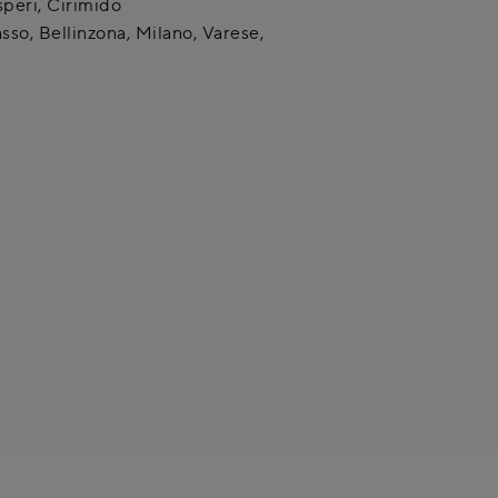
peri
,
Cirimido
so, Bellinzona, Milano, Varese,