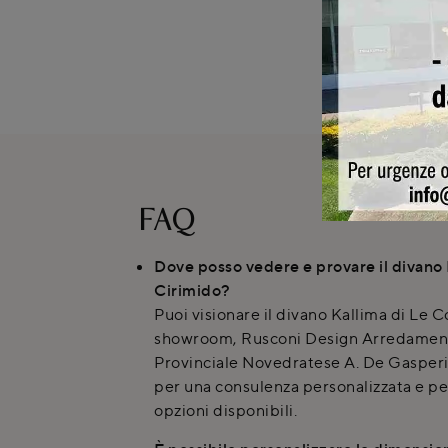
FAQ
Dove posso vedere e provare il divano 
Cirimido?
Puoi visionare il divano Kallima di Le C
showroom, Rusconi Design Arredamenti,
Provinciale Novedratese A. De Gasperi
per una consulenza personalizzata e per
opzioni disponibili.