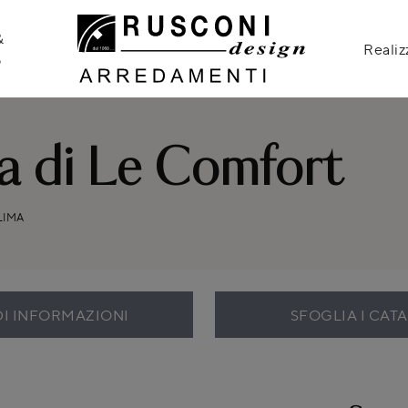
&
Realiz
o
a di Le Comfort
LIMA
DI INFORMAZIONI
SFOGLIA I CAT