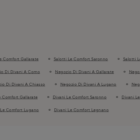
Le Comfort Gallarate
Salotti Le Comfort Saronno
Salotti 
io Di Divani A Como
Negozio Di Divani A Gallarate
Negoz
io Di Divani A Chiasso
Negozio Di Divani A Lugano
Neg
e Comfort Gallarate
Divani Le Comfort Saronno
Divani L
 Le Comfort Lugano
Divani Le Comfort Legnano