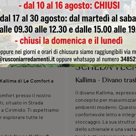
Invia
SCHEDA TEC
Kallima - Divano tra
Kallima di Le Comfort a
Il divano Kallima, espressi
omfort presso il nostro
concepito per massimizzare 
 situato in Strada
ambienti moderni. Questo 
 a Cirimido. Ti aspettiamo
confortevole letto e integ
 esplorare tutte le
stoccaggio. La sua struttur
dello schienale e una vast