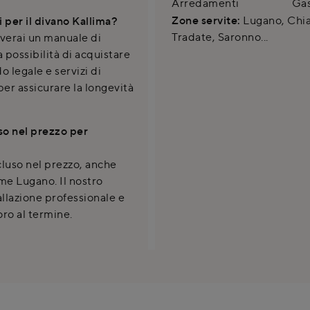
Arredamenti
Gas
Zone servite:
Lugano, Chias
i per il divano Kallima?
Tradate, Saronno...
everai un manuale di
possibilità di acquistare
o legale e servizi di
r assicurare la longevità
so nel prezzo per
cluso nel prezzo, anche
me Lugano. Il nostro
allazione professionale e
oro al termine.