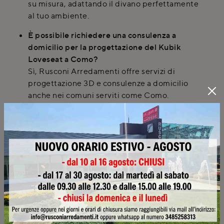
su misura, adattando il divano perfettamente
al tuo ambiente.
È possibile richiedere una consulenza a
domicilio per la progettazione del Kubik
Loveseat a Como?
Sì, Rusconi Arredamenti offre servizi di
progettazione 3D e consulenze a domicilio
anche nei comuni serviti come Como.
Effettuiamo rilievi delle misure in loco per
garantire un progetto preciso e personalizzato
per il tuo Kubik Loveseat.
Come funziona la consegna e il montaggio del
divano Kubik Loveseat, ad esempio a Monza?
Il servizio di consegna e montaggio del Kubik
Loveseat è gestito con personale interno di
Rusconi Arredamenti ed è incluso nel prezzo,
anche per i comuni serviti come Monza. Ti
avviseremo con preavviso sull'orario di arrivo