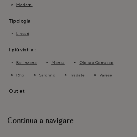
Moderni
Tipologia
Lineari
I più visti a :
Bellinzona
Monza
Olgiate Comasco
Rho
Saronno
Tradate
Varese
Outlet
Continua a navigare