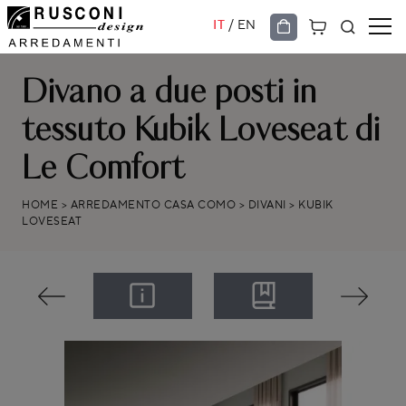
/
IT
EN
Divano a due posti in
tessuto Kubik Loveseat di
Le Comfort
HOME
>
ARREDAMENTO CASA COMO
>
DIVANI
>
KUBIK
LOVESEAT