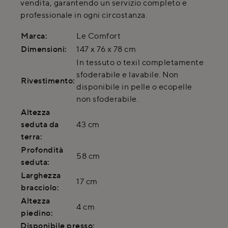
vendita, garantendo un servizio completo e
professionale in ogni circostanza.
Marca:
Le Comfort
Dimensioni:
147 x 76 x 78 cm
In tessuto o texil completamente
sfoderabile e lavabile. Non
Rivestimento:
disponibile in pelle o ecopelle
non sfoderabile.
Altezza
seduta da
43 cm
terra:
Profondità
58 cm
seduta:
Larghezza
17 cm
bracciolo:
Altezza
4 cm
piedino:
Disponibile presso: