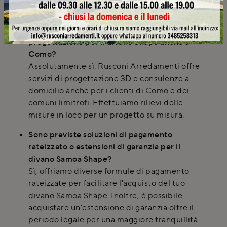
nostro showroom.
Rusconi Arredamenti offre consulenze di
progettazione per il divano Shape anche a
Como?
Assolutamente sì. Rusconi Arredamenti offre
servizi di progettazione 3D e consulenze a
domicilio anche per i clienti di Como e dei
comuni limitrofi. Effettuiamo rilievi delle
misure in loco per un progetto su misura.
Sono previste soluzioni di pagamento
rateizzato o estensioni di garanzia per il
divano Samoa Shape?
Sì, offriamo diverse formule di pagamento
rateizzate per facilitare l'acquisto del tuo
divano Samoa Shape. Inoltre, è possibile
acquistare un'estensione di garanzia oltre il
periodo legale per una maggiore tranquillità.