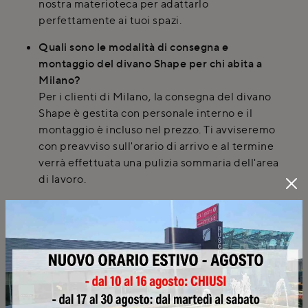
nostra materioteca per adattarlo
perfettamente ai tuoi spazi.
Quali sono le modalità di consegna e
montaggio del divano Shape per chi abita a
Milano?
Per i clienti di Milano, la consegna del divano
Shape è gestita con personale interno e il
montaggio è incluso nel prezzo. Ti avviseremo
con preavviso sull'orario di arrivo e al termine
verrà effettuata una pulizia sommaria dell'area
di lavoro.
Quali opzioni di rivestimento sono disponibili
per il divano Shape di Samoa?
Per il divano Shape di Samoa sono disponibili
diverse opzioni di rivestimento, tra cui
tessuto, pelle, microfibra e alcantara. Puoi
visionare tutti i campioni e scegliere la finitura
più adatta alle tue esigenze direttamente nel