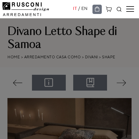
/
IT
EN
Divano Letto Shape di
Samoa
HOME
>
ARREDAMENTO CASA COMO
>
DIVANI
>
SHAPE