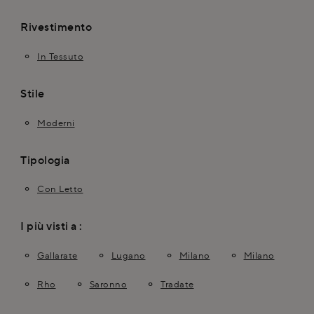
Rivestimento
In Tessuto
Stile
Moderni
Tipologia
Con Letto
I più visti a :
Gallarate
Lugano
Milano
Milano
Rho
Saronno
Tradate