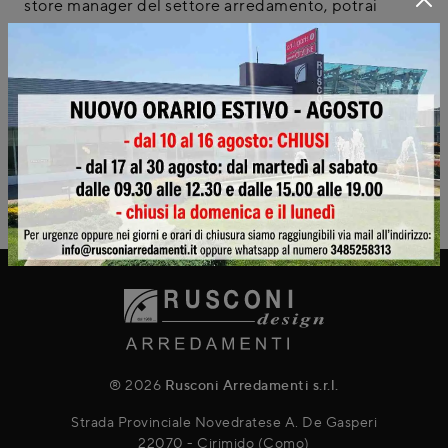
store manager del settore arredamento, potrai
risolvere problematiche di spazio e stile scegliendo
le composizioni studiate per te. Grazie alla affabilità
dei nostri arredatori potrai vedere le composizioni di
ottima qualità che fanno per te, senza dimenticare
quelle con Cucine Classiche
ad angolo
. Con lo scopo
di garantire l'occasione di ricreare un'ambientazione
adatta a te nei locali disponibili, offriamo una vasta
gamma di materiali attuali.
® 2026
Rusconi Arredamenti s.r.l.
Strada Provinciale Novedratese A. De Gasperi
22070 - Cirimido (Como)