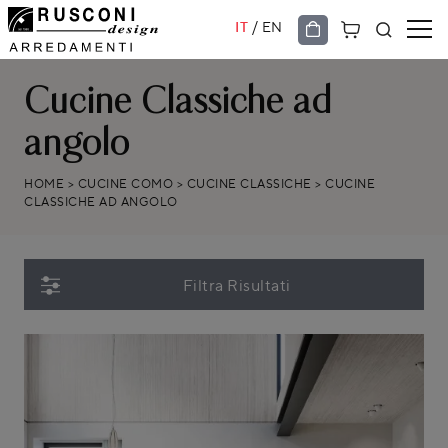
/
IT
EN
Cucine Classiche ad
angolo
HOME
>
CUCINE COMO
>
CUCINE CLASSICHE
>
CUCINE
CLASSICHE AD ANGOLO
Filtra Risultati