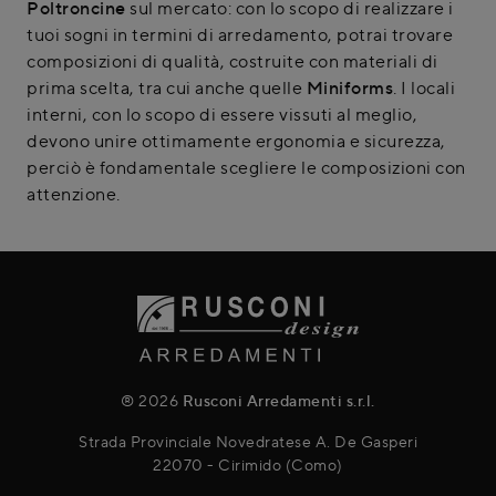
Poltroncine
sul mercato: con lo scopo di realizzare i
tuoi sogni in termini di arredamento, potrai trovare
composizioni di qualità, costruite con materiali di
prima scelta, tra cui anche quelle
Miniforms
. I locali
interni, con lo scopo di essere vissuti al meglio,
devono unire ottimamente ergonomia e sicurezza,
perciò è fondamentale scegliere le composizioni con
attenzione.
® 2026
Rusconi Arredamenti s.r.l.
Strada Provinciale Novedratese A. De Gasperi
22070 - Cirimido (Como)