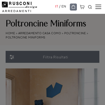
/
IT
EN
Poltroncine Miniforms
HOME
>
ARREDAMENTO CASA COMO
>
POLTRONCINE
>
POLTRONCINE MINIFORMS
Filtra Risultati