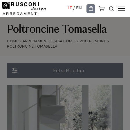
/
IT
EN
Poltroncine Tomasella
HOME
>
ARREDAMENTO CASA COMO
>
POLTRONCINE
>
POLTRONCINE TOMASELLA
Filtra Risultati