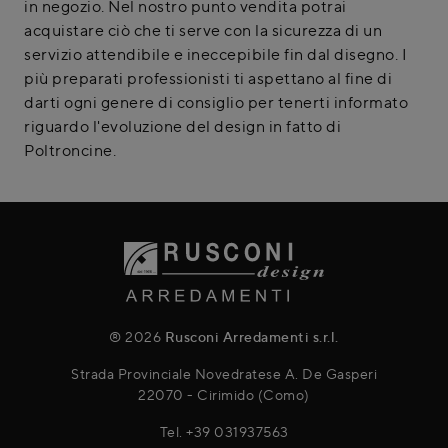
in negozio. Nel nostro punto vendita potrai
acquistare ciò che ti serve con la sicurezza di un
servizio attendibile e ineccepibile fin dal disegno. I
più preparati professionisti ti aspettano al fine di
darti ogni genere di consiglio per tenerti informato
riguardo l'evoluzione del design in fatto di
Poltroncine.
® 2026
Rusconi Arredamenti s.r.l.
Strada Provinciale Novedratese A. De Gasperi
22070 - Cirimido (Como)
Tel.
+39 031937563