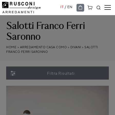
/
IT
EN
Salotti Franco Ferri
Saronno
HOME
>
ARREDAMENTO CASA COMO
>
DIVANI
>
SALOTTI
FRANCO FERRI SARONNO
Filtra Risultati