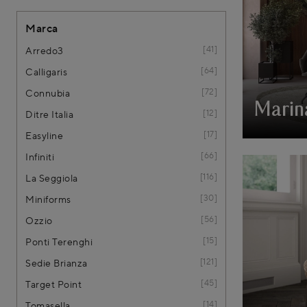
Marca
41
Arredo3
64
Calligaris
72
Connubia
Marin
12
Ditre Italia
17
Easyline
66
Infiniti
116
La Seggiola
30
Miniforms
56
Ozzio
15
Ponti Terenghi
121
Sedie Brianza
45
Target Point
14
Tomasella