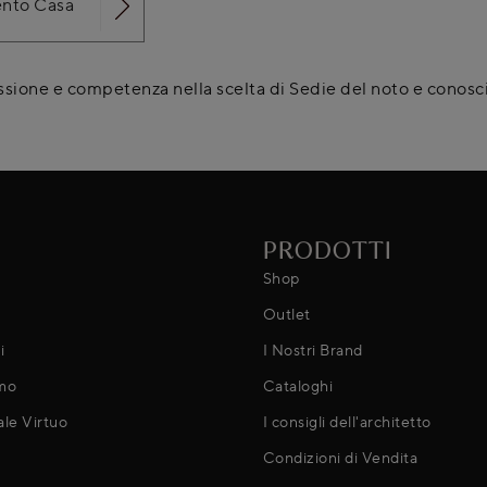
ento Casa
ssione e competenza nella scelta di Sedie del noto e conosc
PRODOTTI
Shop
Outlet
i
I Nostri Brand
mo
Cataloghi
ale Virtuo
I consigli dell'architetto
Condizioni di Vendita