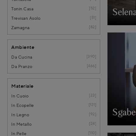
52
Tonin Casa
Selen
51
Trevisan Asolo
82
Zamagna
Ambiente
390
Da Cucina
466
Da Pranzo
Materiale
23
In Cuoio
121
In Ecopelle
Sgabel
92
In Legno
24
In Metallo
110
In Pelle