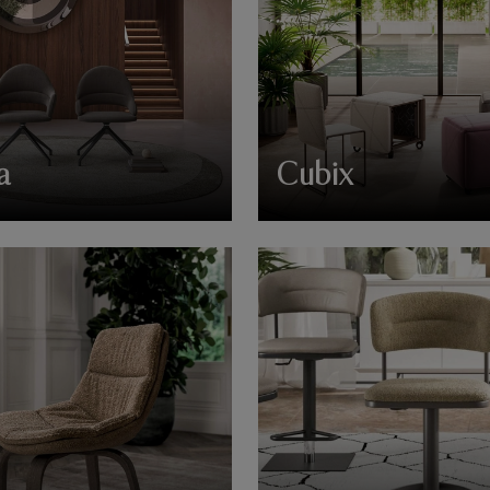
a
Cubix