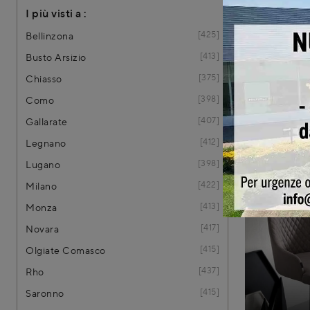
I più visti a :
425
Bellinzona
413
Busto Arsizio
375
Chiasso
Sgabel
398
Como
407
Gallarate
412
Legnano
398
Lugano
422
Milano
413
Monza
417
Novara
415
Olgiate Comasco
437
Rho
415
Saronno