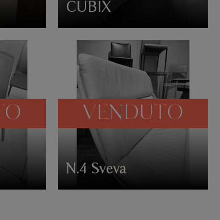
CUBIX
TO
VENDUTO
N.4 Sveva