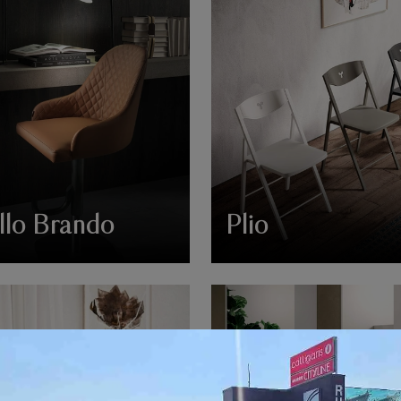
llo Brando
Plio