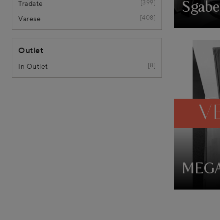
399
Tradate
Sgabe
408
Varese
Outlet
8
In Outlet
V
MEG