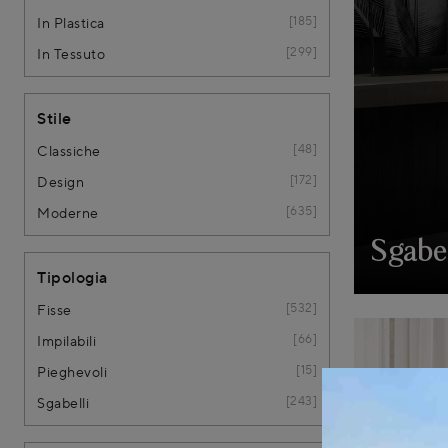
185
In Plastica
299
In Tessuto
Stile
48
Classiche
172
Design
635
Moderne
Sgabe
Tipologia
532
Fisse
66
Impilabili
15
Pieghevoli
243
Sgabelli