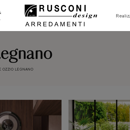
&
Realiz
o
Legnano
E OZZIO LEGNANO