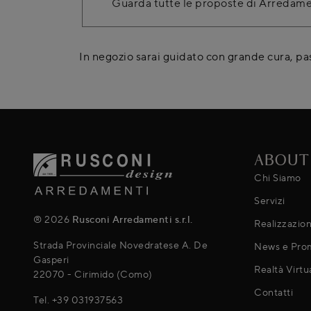
Guarda tutte le proposte di Arredam
In negozio sarai guidato con grande cura, pa
ABOUT
Chi Siamo
Servizi
® 2026
Rusconi Arredamenti s.r.l.
Realizzazion
Strada Provinciale Novedratese A. De
News e Pro
Gasperi
Realtà Virtu
22070 - Cirimido (Como)
Contatti
Tel.
+39 031937563