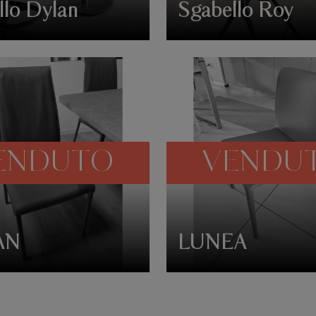
llo Dylan
Sgabello Roy
ENDUTO
VENDU
AN
LUNEA