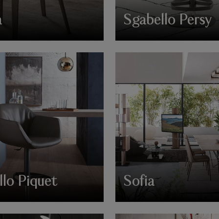
a
Sgabello Persy
lo Piquet
Sofia