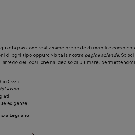
n quanta passione realizziamo proposte di mobili e compleme
ni di ogni tipo oppure visita la nostra
pagina azienda
. Se se
arredo dei locali che hai deciso di ultimare, permettendoti
chio Ozzio
tal living
giati
 tue esigenze
ino a Legnano