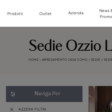
News 
Azienda
Prodotti
Outlet
Prom
Sedie Ozzio 
HOME
>
ARREDAMENTO CASA COMO
>
SEDIE
>
SEDI
Naviga Per
AZZERA FILTRI