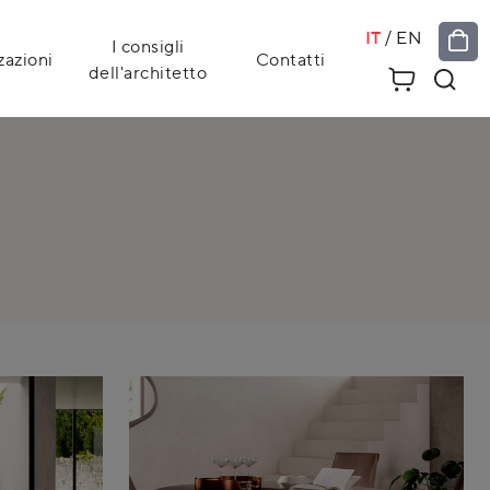
IT
/
EN
I consigli
zazioni
Contatti
dell'architetto