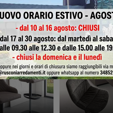
li Adam e Alida
Frisbee