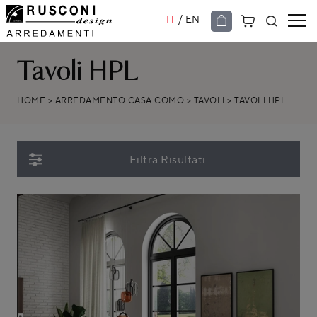
/
IT
EN
Tavoli HPL
HOME
>
ARREDAMENTO CASA COMO
>
TAVOLI
>
TAVOLI HPL
Filtra Risultati