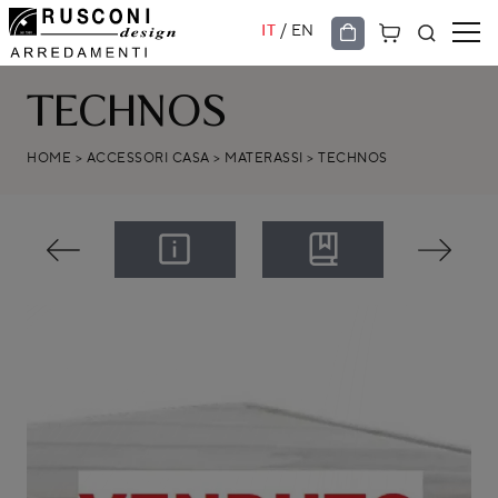
/
IT
EN
TECHNOS
HOME
>
ACCESSORI CASA
>
MATERASSI
>
TECHNOS