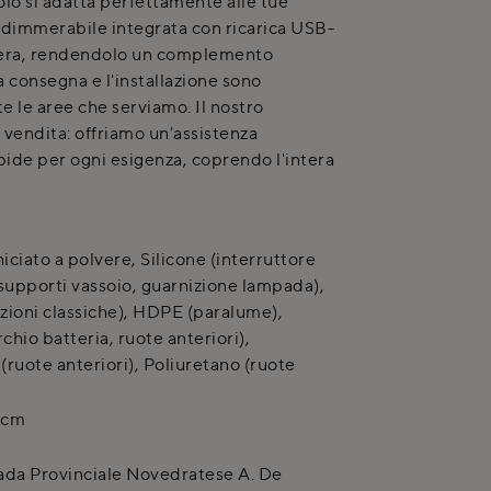
olo si adatta perfettamente alle tue
dimmerabile integrata con ricarica USB-
sfera, rendendolo un complemento
a consegna e l'installazione sono
tte le aree che serviamo. Il nostro
 vendita: offriamo un'assistenza
apide per ogni esigenza, coprendo l'intera
iciato a polvere, Silicone (interruttore
 supporti vassoio, guarnizione lampada),
ioni classiche), HDPE (paralume),
chio batteria, ruote anteriori),
(ruote anteriori), Poliuretano (ruote
 cm
ada Provinciale Novedratese A. De