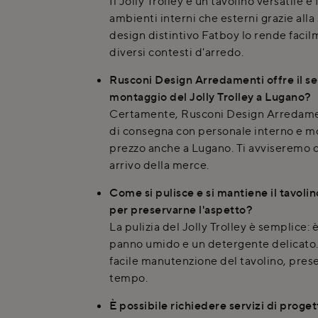
Il Jolly Trolley è un tavolino versatile e
ambienti interni che esterni grazie alla 
design distintivo Fatboy lo rende facil
diversi contesti d'arredo.
Rusconi Design Arredamenti offre il se
montaggio del Jolly Trolley a Lugano?
Certamente, Rusconi Design Arredament
di consegna con personale interno e m
prezzo anche a Lugano. Ti avviseremo co
arrivo della merce.
Come si pulisce e si mantiene il tavolin
per preservarne l'aspetto?
La pulizia del Jolly Trolley è semplice: è
panno umido e un detergente delicato.
facile manutenzione del tavolino, pres
tempo.
È possibile richiedere servizi di proge