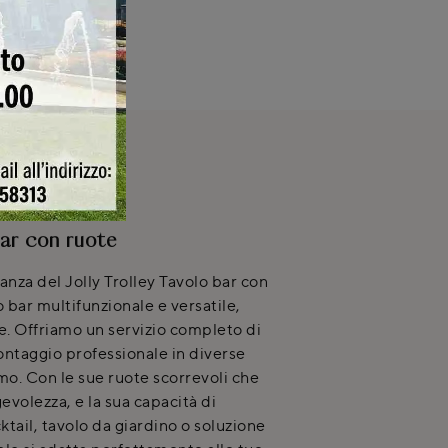
NICA
bar con ruote
ganza del Jolly Trolley Tavolo bar con
o bar multifunzionale e versatile,
. Offriamo un servizio completo di
ntaggio professionale in diverse
mo. Con le sue ruote scorrevoli che
volezza, e la sua capacità di
cktail, tavolo da giardino o soluzione