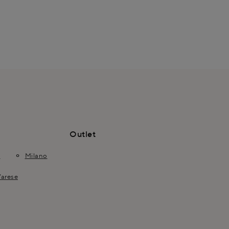
.
Outlet
o
Milano
arese