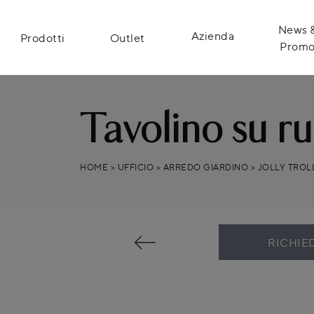
News 
Azienda
Prodotti
Outlet
Prom
Tavolino su ru
HOME
>
UFFICIO
>
ARREDO GIARDINO
>
JOLLY TROL
RICHIE