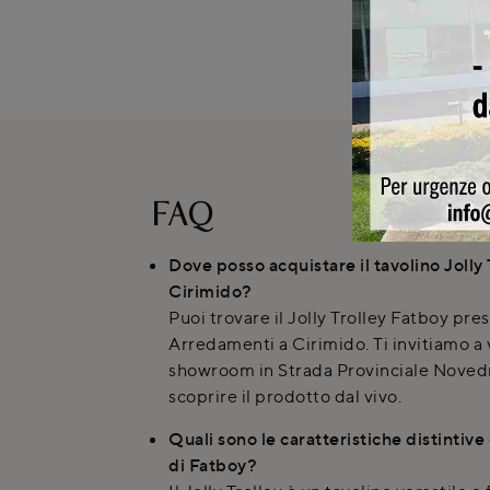
FAQ
Dove posso acquistare il tavolino Jolly 
Cirimido?
Puoi trovare il Jolly Trolley Fatboy pr
Arredamenti a Cirimido. Ti invitiamo a v
showroom in Strada Provinciale Noved
scoprire il prodotto dal vivo.
Quali sono le caratteristiche distintive 
di Fatboy?