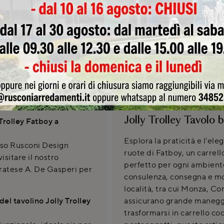
Invia
SCHEDA TEC
Jolly Trolley Tavolo 
Trolley Fatboy a
Esplora la praticità e l'ele
esso Rusconi Design
ruote di Fatboy, un carrell
isitare il nostro
perfetto per ogni ambiente
ratese A. De Gasperi per
consulenza, consegna e mo
località, tra cui Monza, Co
del tavolino Jolly Trolley
assicurano grande manegge
trasformarsi in carrello co