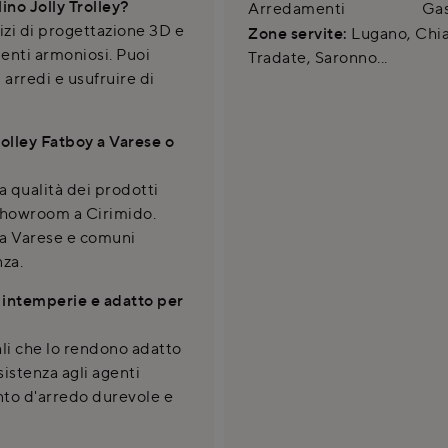
ino Jolly Trolley?
Arredamenti
Gas
zi di progettazione 3D e
Zone servite:
Lugano, Chias
enti armoniosi. Puoi
Tradate, Saronno...
 arredi e usufruire di
rolley Fatboy a Varese o
la qualità dei prodotti
o showroom a Cirimido.
da Varese e comuni
nza.
le intemperie e adatto per
ali che lo rendono adatto
istenza agli agenti
nto d'arredo durevole e