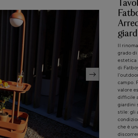
Tavol
Fatbo
Arred
giard
Il rinoma
grado di 
estetica 
di Fatboy
l'outdoo
campo. P
valore e
difficile
giardini 
stile: gl
condizio
che è una
discorre