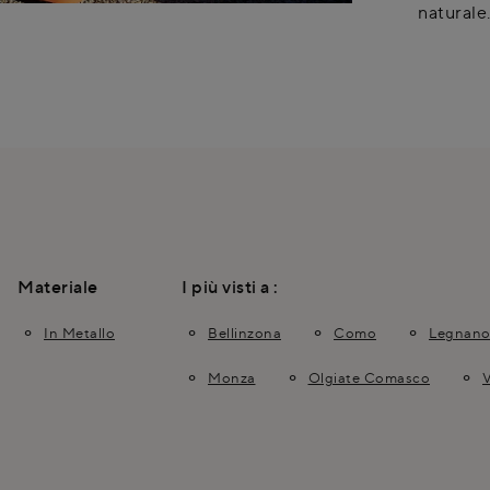
naturale
Materiale
I più visti a :
In Metallo
Bellinzona
Como
Legnan
Monza
Olgiate Comasco
V