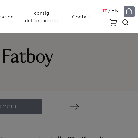
IT
/
EN
I consigli
zazioni
Contatti
dell'architetto
i Fatboy
ALOGHI