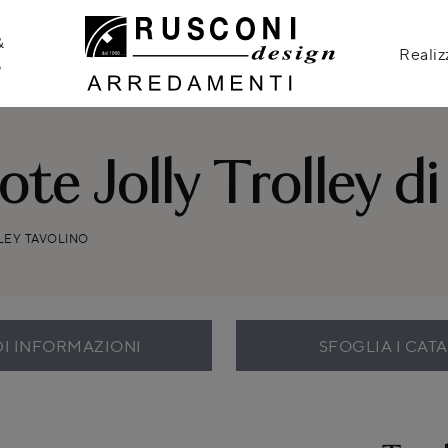
&
Realiz
o
ote Jolly Trolley d
LEY TAVOLINO
DI INFORMAZIONI
SFOGLIA I CAT