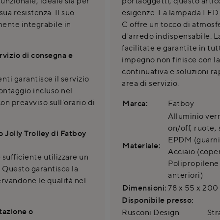
 funzionale, ideale sia per
portaoggetti, questo artic
sua resistenza. Il suo
esigenze. La lampada LED 
mente integrabile in
C offre un tocco di atmo
d'arredo indispensabile. L
facilitate e garantite in tu
rvizio di consegna e
impegno non finisce con la
continuativa e soluzioni r
i garantisce il servizio
area di servizio.
ontaggio incluso nel
n preavviso sull'orario di
Marca:
Fatboy
Alluminio vern
on/off, ruote,
o Jolly Trolley di Fatboy
EPDM (guarniz
Materiale:
Acciaio (coper
 sufficiente utilizzare un
Polipropilene 
 Questo garantisce la
anteriori)
ervandone le qualità nel
Dimensioni:
78 x 55 x 200
Disponibile presso:
ttazione o
Rusconi Design
Str