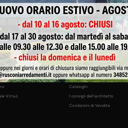
Continua a Navigare
PRODOTTI
Shop
Outlet
i
I Nostri Brand
mo
Cataloghi
ale Virtuo
I consigli dell'architetto
Condizioni di Vendita