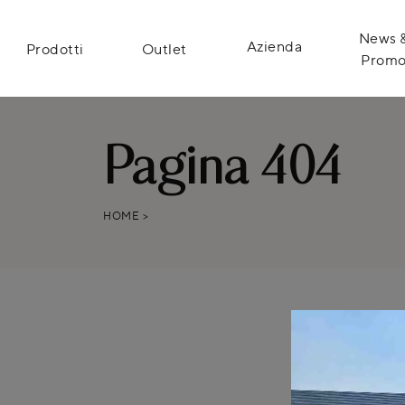
News 
Azienda
Prodotti
Outlet
Prom
Pagina 404
HOME
>
Ci dispiace ma
Con