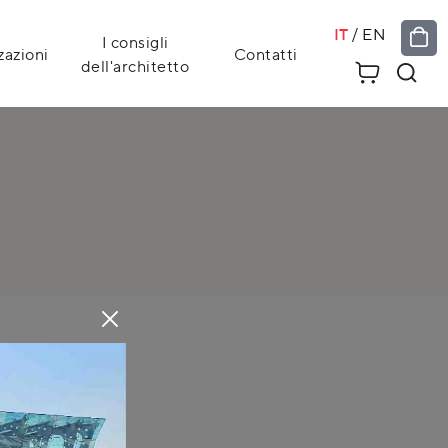
IT
/
EN
I consigli
zazioni
Contatti
dell'architetto
el nostro sito.
ive!