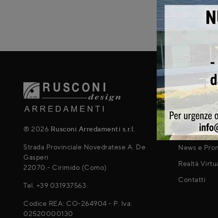
ABOUT
Chi Siamo
Servizi
® 2026
Rusconi Arredamenti s.r.l.
Realizzazion
Strada Provinciale Novedratese A. De
News e Pro
Gasperi
Realtà Virtu
22070 - Cirimido (Como)
Contatti
Tel.
+39 031937563
Codice REA: CO-264904 - P. Iva:
02520000130