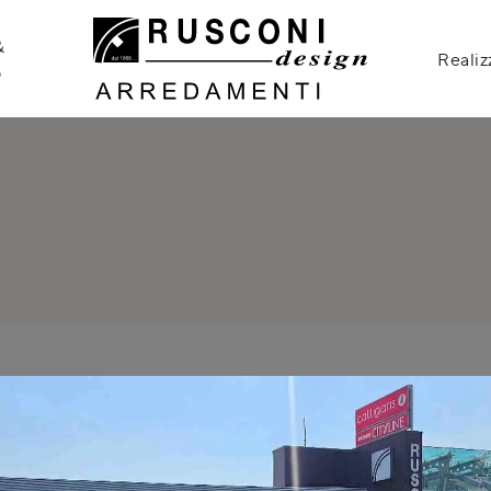
&
Realiz
o
Pagina non trovata
 la pagina che stai cercando non è più presente all'interno d
tinua a navigare per scoprire tante altre interessanti iniziat