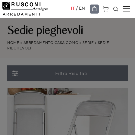
/
IT
EN
Sedie pieghevoli
HOME
>
ARREDAMENTO CASA COMO
>
SEDIE
>
SEDIE
PIEGHEVOLI
Filtra Risultati