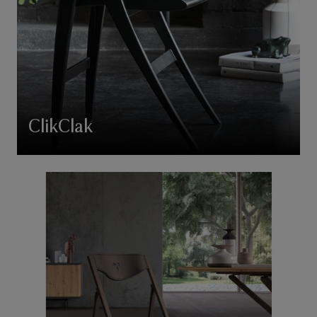
ClikClak