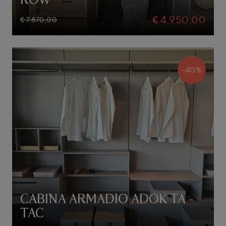
ROW
€ 4.950,00
€ 7.870,00
-40%
CABINA ARMADIO ADOK TA -
TAC