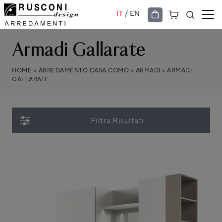
/
IT
EN
Armadi Gallarate
HOME
>
ARREDAMENTO CASA COMO
>
ARMADI
>
ARMADI
GALLARATE
Filtra Risultati