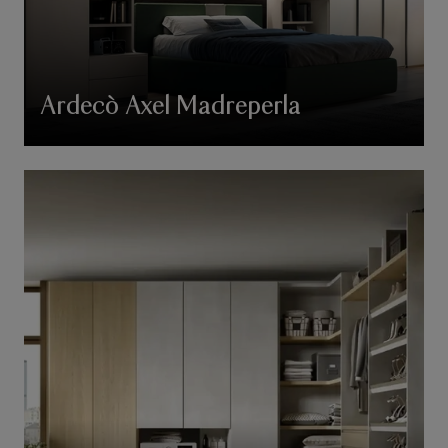
Ardecò Axel Madreperla