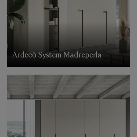
Ardecò System Madreperla