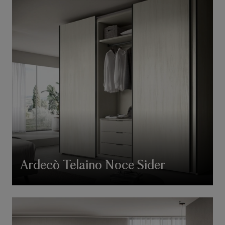
Ardecò Telaino Noce Sider