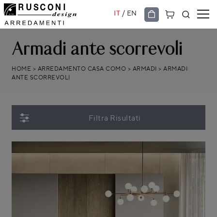
/
IT
EN
Armadi ante scorrevoli
HOME
>
ARREDAMENTO CASA COMO
>
ARMADI
>
ARMADI
ANTE SCORREVOLI
Filtra Risultati