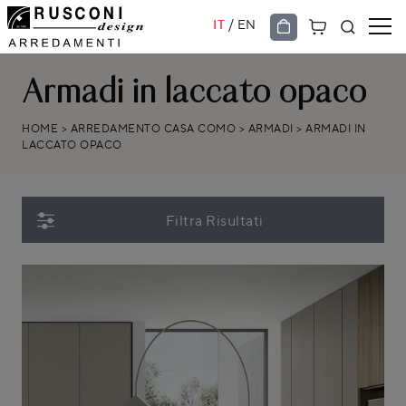
/
IT
EN
Armadi in laccato opaco
HOME
>
ARREDAMENTO CASA COMO
>
ARMADI
>
ARMADI IN
LACCATO OPACO
Filtra Risultati