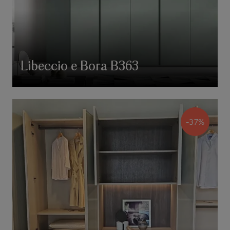
Libeccio e Bora B363
-37%