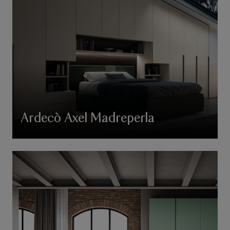
Ardecò Axel Madreperla