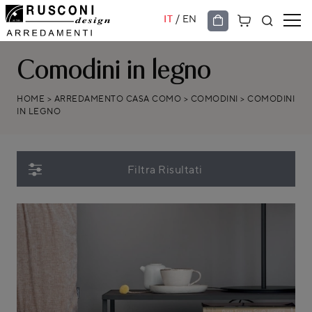
/
IT
EN
Comodini in legno
HOME
>
ARREDAMENTO CASA COMO
>
COMODINI
>
COMODINI
IN LEGNO
Filtra Risultati