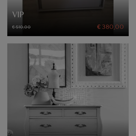
VIP
€ 380,00
€ 510,00