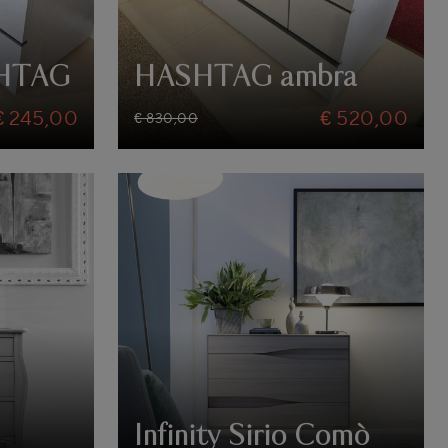
SHTAG
HASHTAG ambra
€ 245,00
€ 520,00
€ 830,00
Infinity Sirio Comò