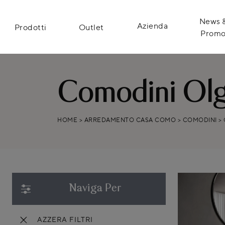
News 
Azienda
Prodotti
Outlet
Prom
Comodini Ol
HOME
>
ARREDAMENTO CASA COMO
>
COMODINI
>
Naviga Per
AZZERA FILTRI