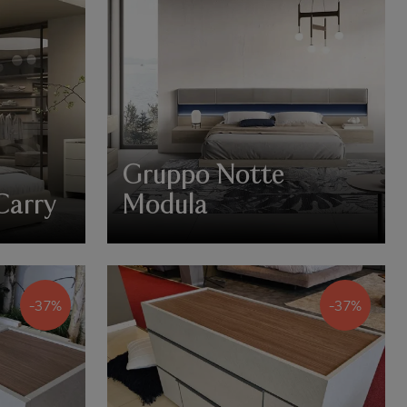
Gruppo Notte
Carry
Modula
-37%
-37%