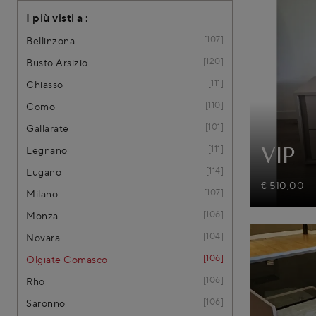
I più visti a :
107
Bellinzona
120
Busto Arsizio
111
Chiasso
110
Como
101
Gallarate
111
Legnano
VIP
114
Lugano
€ 510,00
107
Milano
106
Monza
104
Novara
106
Olgiate Comasco
106
Rho
106
Saronno