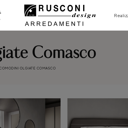
&
Realiz
o
giate Comasco
COMODINI OLGIATE COMASCO