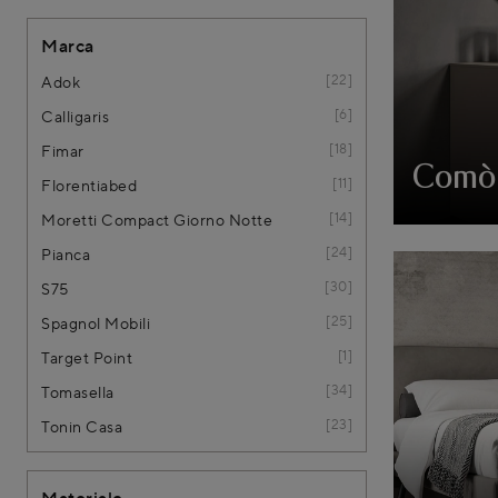
Marca
22
Adok
6
Calligaris
18
Fimar
Comò 
11
Florentiabed
14
Moretti Compact Giorno Notte
24
Pianca
30
S75
25
Spagnol Mobili
1
Target Point
34
Tomasella
23
Tonin Casa