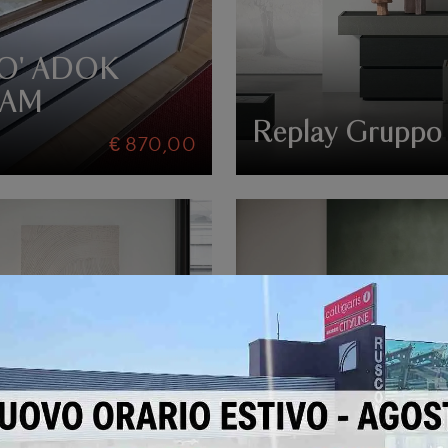
O' ADOK
EAM
Replay Gruppo
€ 870,00