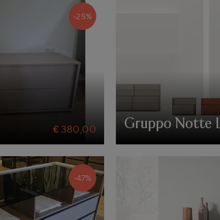
-25%
Gruppo Notte 
€ 380,00
-47%