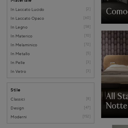
Materiale
2
In Laccato Lucido
Comod
60
In Laccato Opaco
58
In Legno
10
In Materico
72
In Melaminico
5
In Metallo
3
In Pelle
3
In Vetro
Stile
All S
8
Classici
Notte
47
Design
152
Moderni