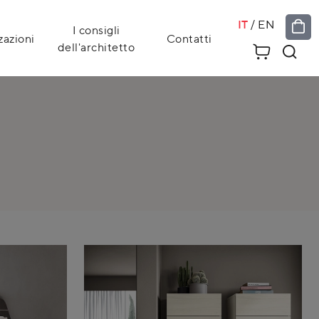
IT
/
EN
I consigli
zazioni
Contatti
dell'architetto