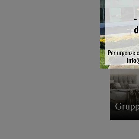
Comò
Grupp