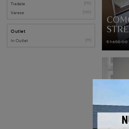
113
Tradate
100
Varese
COM
STR
Outlet
19
In Outlet
€ 1.650,00