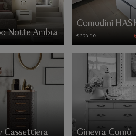
Comodini HA
o Notte Ambra
€ 390,00
y Cassettiera
Ginevra Comò