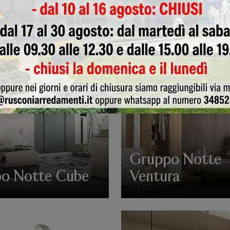
 Cap
Comò Arco
Gruppo Notte
o Notte Cube
Ventura