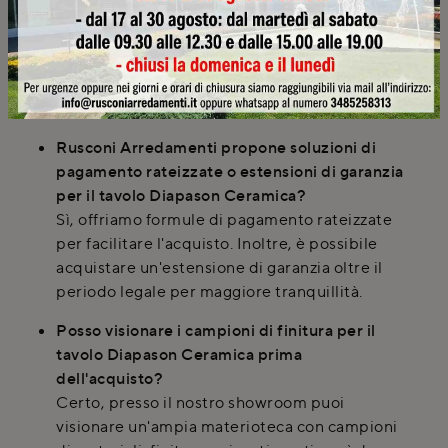
Cirimido, ad esempio a Varese?
Assolutamente sì. Rusconi Arredamenti
effettua consulenze a domicilio e rilievi delle
misure in loco per la progettazione, servendo
anche clienti a Varese e nei comuni circostanti.
Rusconi Arredamenti propone soluzioni di
pagamento rateizzate o estensioni di garanzia
per il tavolo Diapason Ceramica?
Sì, offriamo formule di pagamento rateizzate
per facilitare l'acquisto. Inoltre, è possibile
acquistare un'estensione di garanzia oltre il
periodo legale per maggiore tranquillità.
Posso visionare i campioni di finitura per il
tavolo Diapason Ceramica prima
dell'acquisto?
Certo, presso il nostro showroom puoi
visionare un'ampia materioteca con campioni