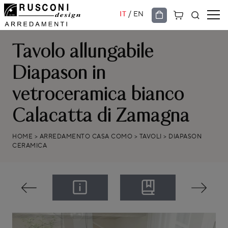
/
IT
EN
Tavolo allungabile
Diapason in
vetroceramica bianco
Calacatta di Zamagna
HOME
>
ARREDAMENTO CASA COMO
>
TAVOLI
>
DIAPASON
CERAMICA