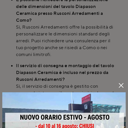
delle dimensioni del tavolo Diapason
Ceramica presso Rusconi Arredamenti a
Como?
Sì, Rusconi Arredamenti offre la possibilità di
personalizzare le dimensioni standard degli
arredi. Puoi richiedere una consulenza per il
tuo progetto anche se risiedi a Como o nei
comuni limitrofi.
Il servizio di consegna e montaggio del tavolo
Diapason Ceramica è incluso nel prezzo da
Rusconi Arredamenti?
Sì, il servizio di consegna è gestito con
personale interno e il montaggio è incluso nel
prezzo. Inoltre, al termine del lavoro, è
prevista una pulizia sommaria dell'area.
Offrite consulenze a domicilio per la scelta
del tavolo Diapason Ceramica anche fuori