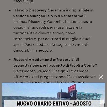
diversi stili.
Il tavolo Discovery Ceramica è disponibile in
versione allungabile o in diverse forme?
La linea Discovery Ceramica include spesso
opzioni allungabili per massimizzare la
funzionalità e diverse forme, come
rettangolare, per adattarsi al meglio ai tuoi
spazi. Puoi chiedere dettagli sulle varianti
disponibili in negozio.
Rusconi Arredamenti offre servizi di
progettazione per l'acquisto di tavoli a Como?
Certamente. Rusconi Design Arredamenti
offre servizi di progettazione 3D e consulenze
a domicilio anche per i clienti di Como e
comuni limitrofi, per aiutarti a scegliere il
tavolo perfetto e integrarlo nel tuo ambiente.
È possibile richiedere la personalizzazione