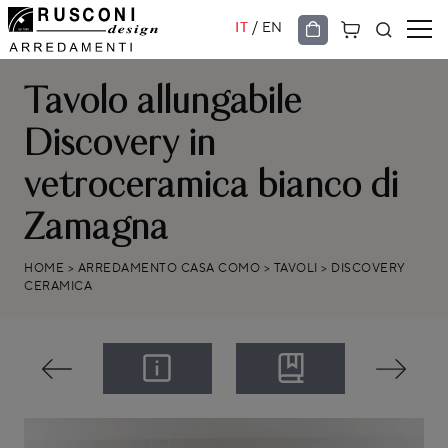
/
IT
EN
Tavolo allungabile
Discovery in
vetroceramica bianco di
Zamagna
HOME
>
ARREDAMENTO CASA COMO
>
TAVOLI
>
DISCOVERY
CERAMICA