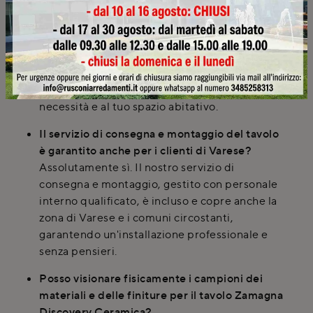
delle dimensioni del tavolo Zamagna
Discovery Ceramica?
Sì, presso Rusconi Design Arredamenti è
possibile richiedere la personalizzazione delle
dimensioni standard degli arredi, inclusi i
tavoli, per adattarli perfettamente alle tue
necessità e al tuo spazio abitativo.
Il servizio di consegna e montaggio del tavolo
è garantito anche per i clienti di Varese?
Assolutamente sì. Il nostro servizio di
consegna e montaggio, gestito con personale
interno qualificato, è incluso e copre anche la
zona di Varese e i comuni circostanti,
garantendo un'installazione professionale e
senza pensieri.
Posso visionare fisicamente i campioni dei
materiali e delle finiture per il tavolo Zamagna
Discovery Ceramica?