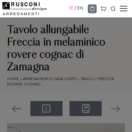
/
IT
EN
Tavolo allungabile
Freccia in melaminico
rovere cognac di
Zamagna
HOME
>
ARREDAMENTO CASA COMO
>
TAVOLI
>
FRECCIA
ROVERE COGNAC