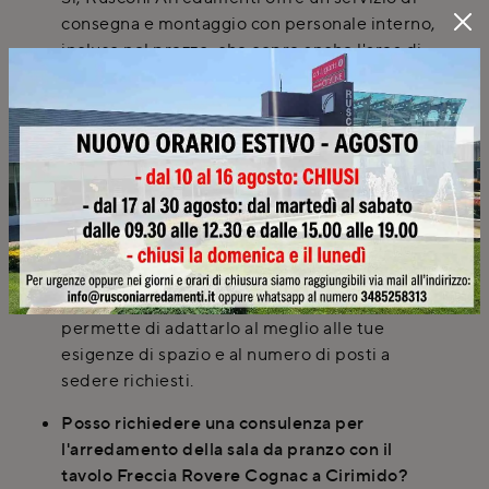
consegna e montaggio con personale interno,
incluso nel prezzo, che copre anche l'area di
Milano. Sarai avvisato con preavviso sull'orario
di arrivo della merce e il montaggio prevede
una pulizia sommaria.
Il tavolo Freccia Rovere Cognac è disponibile
in diverse forme o versioni?
Il tavolo Freccia Rovere Cognac può essere
disponibile in diverse configurazioni, sia fisso
che allungabile, e in varie forme come
rettangolare, quadrato o rotondo. Questo
permette di adattarlo al meglio alle tue
esigenze di spazio e al numero di posti a
sedere richiesti.
Posso richiedere una consulenza per
l'arredamento della sala da pranzo con il
tavolo Freccia Rovere Cognac a Cirimido?