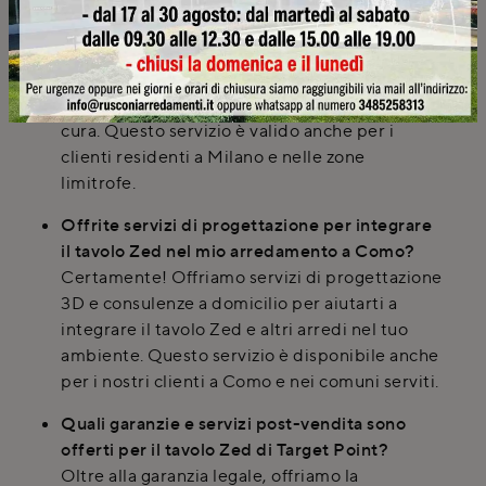
Zed è incluso per i clienti a Milano?
Sì, il servizio di consegna e montaggio del
tavolo Zed è incluso nel prezzo e gestito con
personale interno per garantire la massima
cura. Questo servizio è valido anche per i
clienti residenti a Milano e nelle zone
limitrofe.
Offrite servizi di progettazione per integrare
il tavolo Zed nel mio arredamento a Como?
Certamente! Offriamo servizi di progettazione
3D e consulenze a domicilio per aiutarti a
integrare il tavolo Zed e altri arredi nel tuo
ambiente. Questo servizio è disponibile anche
per i nostri clienti a Como e nei comuni serviti.
Quali garanzie e servizi post-vendita sono
offerti per il tavolo Zed di Target Point?
Oltre alla garanzia legale, offriamo la