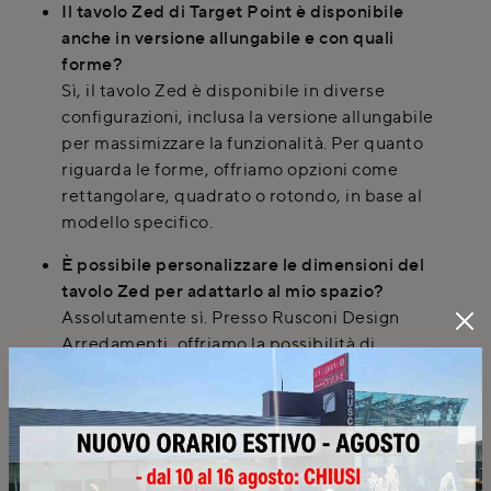
Il tavolo Zed di Target Point è disponibile
anche in versione allungabile e con quali
forme?
Sì, il tavolo Zed è disponibile in diverse
configurazioni, inclusa la versione allungabile
per massimizzare la funzionalità. Per quanto
riguarda le forme, offriamo opzioni come
rettangolare, quadrato o rotondo, in base al
modello specifico.
È possibile personalizzare le dimensioni del
tavolo Zed per adattarlo al mio spazio?
Assolutamente sì. Presso Rusconi Design
Arredamenti, offriamo la possibilità di
personalizzare le dimensioni standard degli
arredi, incluso il tavolo Zed. Eseguiamo anche
rilievi delle misure in loco per garantire una
perfetta integrazione.
Il servizio di consegna e montaggio del tavolo