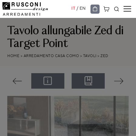
/
IT
EN
Tavolo allungabile Zed di
Target Point
HOME
>
ARREDAMENTO CASA COMO
>
TAVOLI
>
ZED