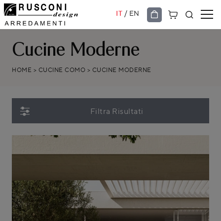
/
IT
EN
Cucine Moderne
HOME
>
CUCINE COMO
>
CUCINE MODERNE
Filtra Risultati